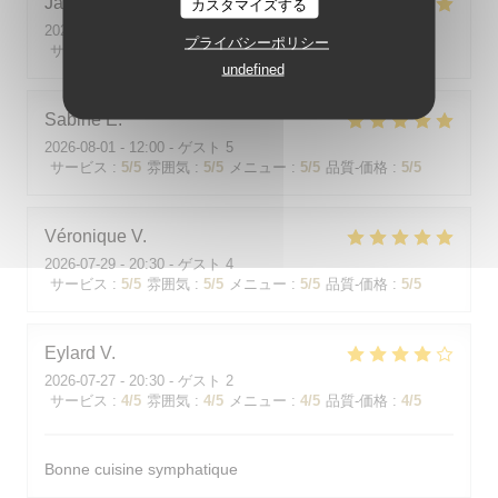
Jackie
P
カスタマイズする
2026-07-31
- 19:00 - ゲスト 2
プライバシーポリシー
サービス
:
5
/5
雰囲気
:
5
/5
メニュー
:
5
/5
品質-価格
:
5
/5
undefined
Sabine
E
2026-08-01
- 12:00 - ゲスト 5
サービス
:
5
/5
雰囲気
:
5
/5
メニュー
:
5
/5
品質-価格
:
5
/5
Véronique
V
2026-07-29
- 20:30 - ゲスト 4
サービス
:
5
/5
雰囲気
:
5
/5
メニュー
:
5
/5
品質-価格
:
5
/5
Eylard
V
2026-07-27
- 20:30 - ゲスト 2
サービス
:
4
/5
雰囲気
:
4
/5
メニュー
:
4
/5
品質-価格
:
4
/5
Bonne cuisine symphatique