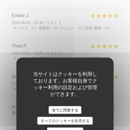
Emilie
J
2026-08-05
- 20:30 - ゲスト 2
サービス
:
5
/5
雰囲気
:
5
/5
メニュー
:
5
/5
品質-価格
:
5
/5
Theo
P
2026-08-01
- 19:00 - ゲスト 2
サービス
:
5
/5
雰囲気
:
5
/5
メニュー
:
5
/5
品質-価格
:
5
/5
当サイトはクッキーを利用し
yeonghun
J
ております。お客様自身でク
2026-08-03
- 19:00 - ゲスト 4
ッキー利用の設定および管理
サービス
:
5
/5
雰囲気
:
5
/5
メニュー
:
5
/5
品質-価格
:
5
/5
ができます。
최고의 분위기, 최고의 맛, 프랑스어가 서툴지만 서버가 친
全てに同意する
절함
すべてのクッキーを拒否する