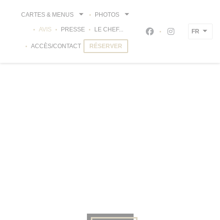
Personnalisation de vos choix en matière de cookies
CARTES & MENUS
PHOTOS
AVIS
PRESSE
LE CHEF...
FR
Facebook ((ouvre un
Instagram ((ou
ACCÈS/CONTACT
RÉSERVER