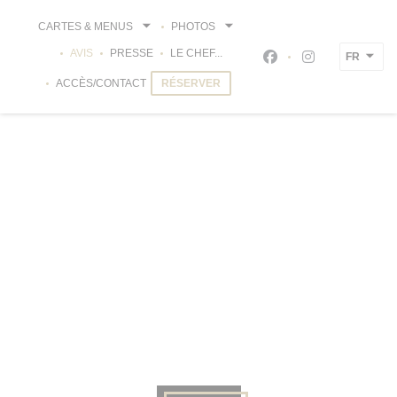
Personnalisation de vos choix en matière de cookies
CARTES & MENUS
PHOTOS
AVIS
PRESSE
LE CHEF...
FR
Facebook ((ouvre un
Instagram ((ou
ACCÈS/CONTACT
RÉSERVER