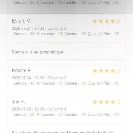
Service
:
5
/5
Ambiance
:
5
/5
Cuisine
:
5
/5
Qualité / Prix
:
5
/5
Eylard
V
2026-07-27
- 20:30 - Couverts 2
Service
:
4
/5
Ambiance
:
4
/5
Cuisine
:
4
/5
Qualité / Prix
:
4
/5
Bonne cuisine symphatique
Pascal
F
2026-07-24
- 20:00 - Couverts 2
Service
:
4
/5
Ambiance
:
3
/5
Cuisine
:
3
/5
Qualité / Prix
:
3
/5
Jay
B
2026-07-20
- 19:00 - Couverts 4
Service
:
5
/5
Ambiance
:
5
/5
Cuisine
:
3
/5
Qualité / Prix
:
4
/5
It is a beautiful restaurant and have generally had very