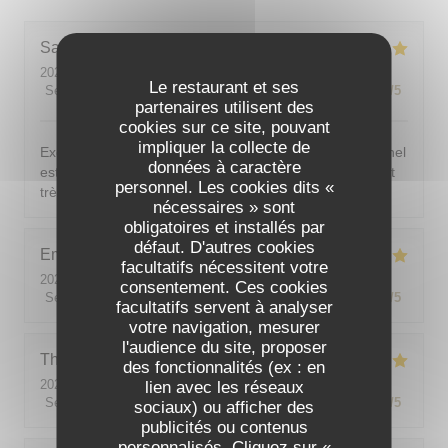
Sarah-Lou
T
2026-08-03
- 19:30 - Couverts 4
Le restaurant et ses
Service
:
5
/5
Ambiance
:
5
/5
Cuisine
:
5
/5
Qualité / Prix
:
5
/5
partenaires utilisent des
cookies sur ce site, pouvant
impliquer la collecte de
Excellent ! Tout est délicieux, bien présentés, le personnel
données à caractère
est vraiment au top : accueillant, souriant, attentionné et
personnel. Les cookies dits «
très professionnel. Je recommande sans hésiter !
nécessaires » sont
obligatoires et installés par
défaut. D'autres cookies
Emilie
J
facultatifs nécessitent votre
2026-08-05
- 20:30 - Couverts 2
consentement. Ces cookies
Service
:
5
/5
Ambiance
:
5
/5
Cuisine
:
5
/5
Qualité / Prix
:
5
/5
facultatifs servent à analyser
votre navigation, mesurer
l'audience du site, proposer
Theo
P
des fonctionnalités (ex : en
2026-08-01
- 19:00 - Couverts 2
lien avec les réseaux
Service
:
5
/5
Ambiance
:
5
/5
Cuisine
:
5
/5
Qualité / Prix
:
5
/5
sociaux) ou afficher des
publicités ou contenus
personnalisés. Cliquez sur «