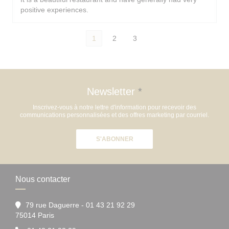
positive experiences.
1
2
3
Newsletter
*
Inscrivez-vous à notre lettre d'information pour recevoir des
communications personnalisées et des offres marketing par courriel.
S'ABONNER
Nous contacter
79 rue Daguerre - 01 43 21 92 29
((ouvre une nouvelle fenêtre))
75014 Paris