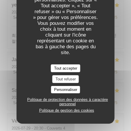
yeonghun
J
Tout accepter », « Tout
refuser » ou « Personnaliser
2026-08-03
- 19:00 - Couverts 4
» pour gérer vos préférences.
Service
:
5
/5
Ambiance
:
5
/5
Cuisine
:
5
/5
Qualité / Prix
:
5
/5
Vous pouvez modifier vos
choix à tout moment en
cliquant sur l'icône
최고의 분위기, 최고의 맛, 프랑스어가 서툴지만 서버가 친
représentant un cookie en
절함
bas à gauche des pages du
site.
Jackie
P
2026-07-31
- 19:00 - Couverts 2
Tout accepter
Service
:
5
/5
Ambiance
:
5
/5
Cuisine
:
5
/5
Qualité / Prix
:
5
/5
Tout refuser
Personnaliser
Sabine
E
2026-08-01
- 12:00 - Couverts 5
Politique de protection des données à caractère
Service
:
5
/5
Ambiance
:
5
/5
Cuisine
:
5
/5
Qualité / Prix
:
5
/5
personnel
Politique de gestion des cookies
Véronique
V
2026-07-29
- 20:30 - Couverts 4