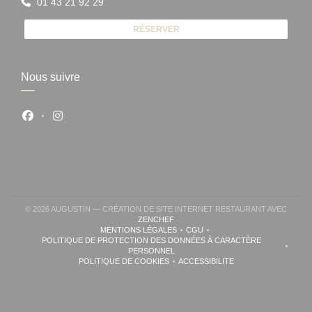
01 43 21 92 29
RÉSERVER
Nous suivre
Facebook ((ouvre une nouvelle fenêtre))
Instagram ((ouvre une nouvelle fenêtre))
© 2026 AUGUSTIN — CRÉATION DE SITE INTERNET RESTAURANT AVEC
((OUVRE UNE NOUVELLE FENÊTRE))
ZENCHEF
MENTIONS LÉGALES
CGU
((OUVRE UNE NOUVELLE FENÊTRE))
((OUVRE UNE NOUVELLE FENÊ
POLITIQUE DE PROTECTION DES DONNÉES À CARACTÈRE
((OUVRE UNE NOUVELLE FENÊTRE))
PERSONNEL
POLITIQUE DE COOKIES
ACCESSIBILITE
((OUVRE UNE NOUVELLE FENÊTRE))
((OUVRE UNE NOUVELLE FE