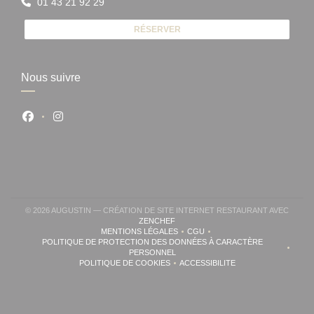
01 43 21 92 29
RÉSERVER
Nous suivre
Facebook ((ouvre une nouvelle fenêtre))
Instagram ((ouvre une nouvelle fenêtre))
© 2026 AUGUSTIN — CRÉATION DE SITE INTERNET RESTAURANT AVEC
((OUVRE UNE NOUVELLE FENÊTRE))
ZENCHEF
MENTIONS LÉGALES
CGU
((OUVRE UNE NOUVELLE FENÊTRE))
((OUVRE UNE NOUVELLE FENÊ
POLITIQUE DE PROTECTION DES DONNÉES À CARACTÈRE
((OUVRE UNE NOUVELLE FENÊTRE))
PERSONNEL
POLITIQUE DE COOKIES
ACCESSIBILITE
((OUVRE UNE NOUVELLE FENÊTRE))
((OUVRE UNE NOUVELLE FE