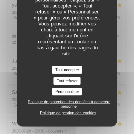
yeonghun
J
Tout accepter », « Tout
refuser » ou « Personnaliser
2026-08-03
- 19:00 - Couverts 4
» pour gérer vos préférences.
Service
:
5
/5
Ambiance
:
5
/5
Cuisine
:
5
/5
Qualité / Prix
:
5
/5
Vous pouvez modifier vos
choix à tout moment en
cliquant sur l'icône
최고의 분위기, 최고의 맛, 프랑스어가 서툴지만 서버가 친
représentant un cookie en
절함
bas à gauche des pages du
site.
Jackie
P
2026-07-31
- 19:00 - Couverts 2
Tout accepter
Service
:
5
/5
Ambiance
:
5
/5
Cuisine
:
5
/5
Qualité / Prix
:
5
/5
Tout refuser
Personnaliser
Sabine
E
2026-08-01
- 12:00 - Couverts 5
Politique de protection des données à caractère
Service
:
5
/5
Ambiance
:
5
/5
Cuisine
:
5
/5
Qualité / Prix
:
5
/5
personnel
Politique de gestion des cookies
Véronique
V
2026-07-29
- 20:30 - Couverts 4