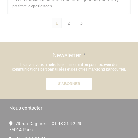
positive experiences.
1
2
3
Newsletter
*
Inscrivez-vous à notre lettre d'information pour recevoir des
communications personnalisées et des offres marketing par courriel.
S'ABONNER
Nous contacter
79 rue Daguerre - 01 43 21 92 29
((ouvre une nouvelle fenêtre))
75014 Paris