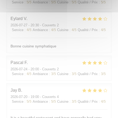
Service
:
5
/5
Ambiance
:
5
/5
Cuisine
:
5
/5
Qualité / Prix
:
5
/5
Eylard
V
2026-07-27
- 20:30 - Couverts 2
Service
:
4
/5
Ambiance
:
4
/5
Cuisine
:
4
/5
Qualité / Prix
:
4
/5
Bonne cuisine symphatique
Pascal
F
2026-07-24
- 20:00 - Couverts 2
Service
:
4
/5
Ambiance
:
3
/5
Cuisine
:
3
/5
Qualité / Prix
:
3
/5
Jay
B
2026-07-20
- 19:00 - Couverts 4
Service
:
5
/5
Ambiance
:
5
/5
Cuisine
:
3
/5
Qualité / Prix
:
4
/5
It is a beautiful restaurant and have generally had very