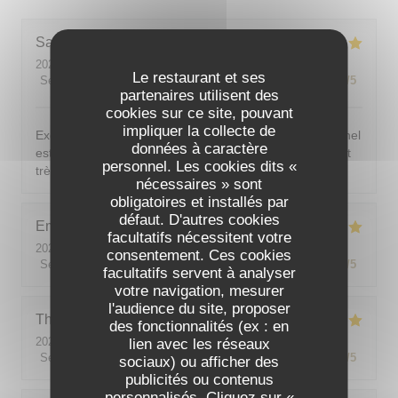
Sarah-Lou
T
2026-08-03
- 19:30 - Couverts 4
Le restaurant et ses
Service
:
5
/5
Ambiance
:
5
/5
Cuisine
:
5
/5
Qualité / Prix
:
5
/5
partenaires utilisent des
cookies sur ce site, pouvant
impliquer la collecte de
Excellent ! Tout est délicieux, bien présentés, le personnel
données à caractère
est vraiment au top : accueillant, souriant, attentionné et
personnel. Les cookies dits «
très professionnel. Je recommande sans hésiter !
nécessaires » sont
obligatoires et installés par
défaut. D'autres cookies
Emilie
J
facultatifs nécessitent votre
2026-08-05
- 20:30 - Couverts 2
consentement. Ces cookies
Service
:
5
/5
Ambiance
:
5
/5
Cuisine
:
5
/5
Qualité / Prix
:
5
/5
facultatifs servent à analyser
votre navigation, mesurer
l'audience du site, proposer
Theo
P
des fonctionnalités (ex : en
2026-08-01
- 19:00 - Couverts 2
lien avec les réseaux
Service
:
5
/5
Ambiance
:
5
/5
Cuisine
:
5
/5
Qualité / Prix
:
5
/5
sociaux) ou afficher des
publicités ou contenus
personnalisés. Cliquez sur «