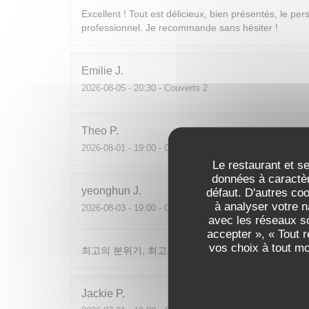
Excellent ! Tout est délicieux, bien présentés, le per
professionnel. Je recommande sans hésiter !
Emilie
J
2026-08-05
- 20:30 - Couverts 2
Theo
P
2026-08-01
- 19:00 - Couverts 2
Le restaurant et se
données à caractèr
yeonghun
J
défaut. D'autres co
à analyser votre n
2026-08-03
- 19:00 - Couverts 4
avec les réseaux so
accepter », « Tout 
vos choix à tout m
최고의 분위기, 최고의 맛, 프랑스어가 서툴지만 서버
Jackie
P