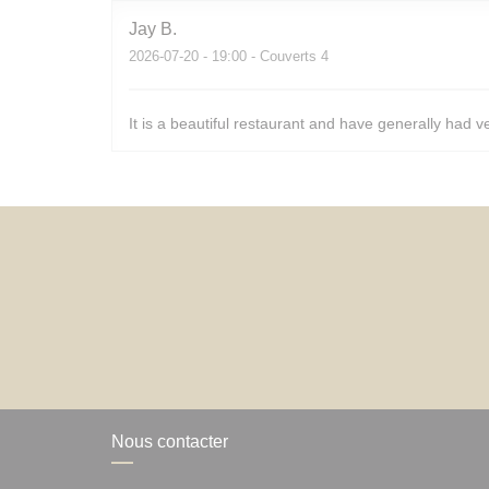
Jay
B
2026-07-20
- 19:00 - Couverts 4
It is a beautiful restaurant and have generally had v
Nous contacter