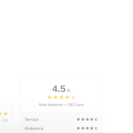
4.5
/5
Note moyenne —
3813 avis
Service
:
5
/5
Ambiance