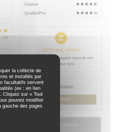
Cuisine
Qualité/Prix
:
5
/5
100% avis vérifiés
Seuls les clients ayant réservé ont
:
5
/5
laissé leur avis
iquer la collecte de
es et installés par
 facultatifs servent
Réservation
lités (ex : en lien
:
5
/5
. Cliquez sur « Tout
Vous pouvez modifier
RÉSERVER
 à gauche des pages
Cartes & Menus