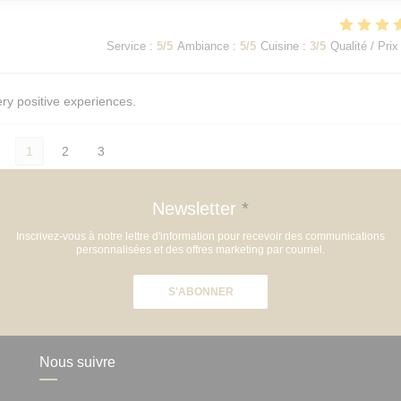
Service
:
5
/5
Ambiance
:
5
/5
Cuisine
:
3
/5
Qualité / Prix
ery positive experiences.
1
2
3
Newsletter
*
Inscrivez-vous à notre lettre d'information pour recevoir des communications
personnalisées et des offres marketing par courriel.
S'ABONNER
Nous suivre