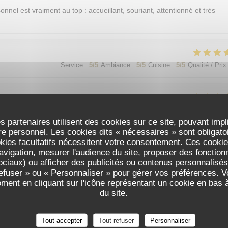
sonnel est vraiment au top : accueillant, souriant, attentionné et très
Service
:
5
/5
Ambiance
:
5
/5
Cuisine
:
5
/5
Qualité / Prix
Service
:
5
/5
Ambiance
:
5
/5
Cuisine
:
5
/5
Qualité / Prix
s partenaires utilisent des cookies sur ce site, pouvant impl
e personnel. Les cookies dits « nécessaires » sont obligatoir
okies facultatifs nécessitent votre consentement. Ces cookies
avigation, mesurer l'audience du site, proposer des fonctionna
Service
:
5
/5
Ambiance
:
5
/5
Cuisine
:
5
/5
Qualité / Prix
ciaux) ou afficher des publicités ou contenus personnalisés
refuser » ou « Personnaliser » pour gérer vos préférences. 
oment en cliquant sur l'icône représentant un cookie en bas
가 친절함
du site.
Tout accepter
Tout refuser
Personnaliser