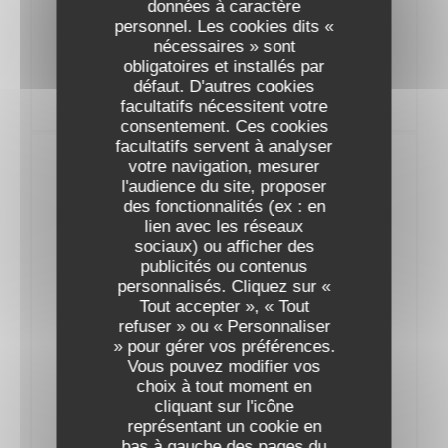
AOP L'Alzetto Prestige Famille Albertini
données à caractère
personnel. Les cookies dits «
2023
53,00 EUR
nécessaires » sont
obligatoires et installés par
défaut. D'autres cookies
facultatifs nécessitent votre
consentement. Ces cookies
facultatifs servent à analyser
Vins Rouges
votre navigation, mesurer
l'audience du site, proposer
des fonctionnalités (ex : en
BOURGOGNE
lien avec les réseaux
sociaux) ou afficher des
publicités ou contenus
AOC Pinot Noir Thierry et Pascale Matrot
personnalisés. Cliquez sur «
2022
Tout accepter », « Tout
54,00 EUR
refuser » ou « Personnaliser
» pour gérer vos préférences.
AOC MarangesThierry et Pascale Matrot
Vous pouvez modifier vos
choix à tout moment en
2023
57,00 EUR
cliquant sur l'icône
représentant un cookie en
bas à gauche des pages du