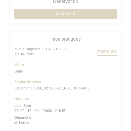
Réservation
RÉSERVER
Infos pratiques
79 rue Daguerre - 01 43 21 92 29
ITINÉRAIRE
((ouvre une nouvelle fenêtre))
75014 Paris
Métro
Gaîté
Station de vélos
Station n° 14103 132 / 136 AVENUE DU MAINE
Horaires
Lun
-
Sam
09h00 - 13h45
19h00 - 21h45
•
Dimanche
Fermé