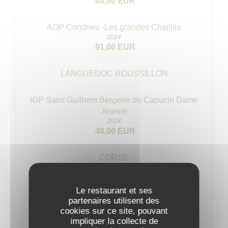
64,00 EUR
AOP Condrieu -Les grandes Chaillés
2024
91,00 EUR
LANGUEDOC ROUSSILLON
IGP Saint Guilhem Bergerie du Capucin Dame
Jeanne
2024
48,00 EUR
CORSE
AOP Alzipratu fiumeszccu Calvi
Le restaurant et ses
2024
partenaires utilisent des
45,00 EUR
cookies sur ce site, pouvant
impliquer la collecte de