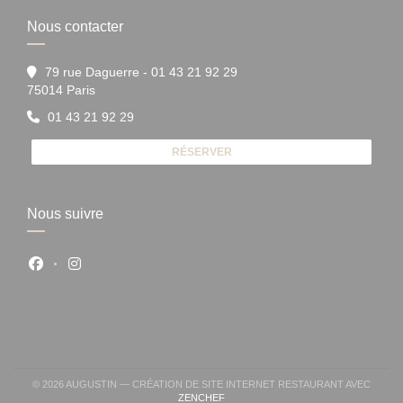
Nous contacter
79 rue Daguerre - 01 43 21 92 29
((ouvre une nouvelle fenêtre))
75014 Paris
01 43 21 92 29
RÉSERVER
Nous suivre
Facebook ((ouvre une nouvelle fenêtre))
Instagram ((ouvre une nouvelle fenêtre))
© 2026 AUGUSTIN — CRÉATION DE SITE INTERNET RESTAURANT AVEC
((OUVRE UNE NOUVELLE FENÊTRE))
ZENCHEF