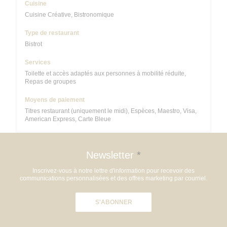
Cuisine
Cuisine Créative, Bistronomique
Type de restaurant
Bistrot
Services
Toilette et accès adaptés aux personnes à mobilité réduite,
Repas de groupes
Moyens de paiement
Titres restaurant (uniquement le midi), Espèces, Maestro, Visa,
American Express, Carte Bleue
Newsletter
*
Inscrivez-vous à notre lettre d'information pour recevoir des
communications personnalisées et des offres marketing par courriel.
S'ABONNER