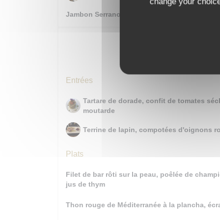
change your choices
Jambon Serrano affiné 24 mois
Entré
Entrées
Tartare de dorade, confit de tomates séc
moutarde
Terrine de lapin, compotées d'oignons ro
Plats
Filet de bar rôti sur la peau, poêlée de cham
jus de thym
Thon rouge de Méditerranée à la plancha, écr