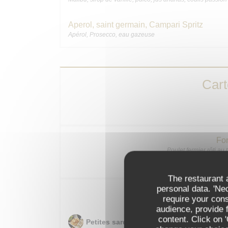
Aperol, saint germain, Campari Spritz
Apérol, Prosecco, eau gazeuse
Car
For
Poulet fermier rôti au
The restaurant a
personal data. 'Ne
Pour patie
require your con
audience, provide f
content. Click on 
Petites sardines de Galice « LA GUILDIV