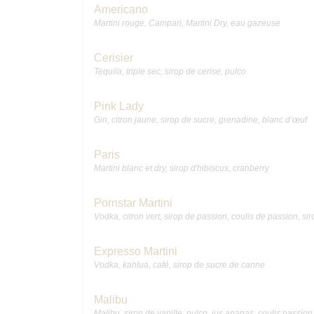
Americano
Martini rouge, Campari, Martini Dry, eau gazeuse
Cerisier
Tequila, triple sec, sirop de cerise, pulco
Pink Lady
Gin, citron jaune, sirop de sucre, grenadine, blanc d’œuf
Paris
Martini blanc et dry, sirop d'hibiscus, cranberry
Pornstar Martini
Vodka, citron vert, sirop de passion, coulis de passion, sir
Expresso Martini
Vodka, kahlua, café, sirop de sucre de canne
Malibu
Malibu, sirop de vanille, pulco, jus ananas, coulis passion