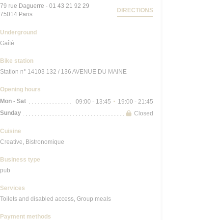
79 rue Daguerre - 01 43 21 92 29
DIRECTIONS
((opens in a new window))
75014 Paris
Underground
Gaîté
Bike station
Station n° 14103 132 / 136 AVENUE DU MAINE
Opening hours
Mon
-
Sat
09:00 - 13:45
19:00 - 21:45
•
Sunday
Closed
Cuisine
Creative, Bistronomique
Business type
pub
Services
Toilets and disabled access, Group meals
Payment methods