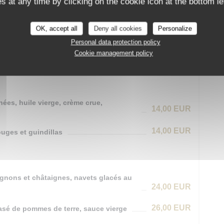
 at any time by clicking on the cookie icon at the bottom lef
21,00 EUR
OK, accept all
Deny all cookies
Personalize
Menu
Personal data protection policy
42,00 EUR
e + Plat + Dessert
Cookie management policy
hées, huile vierge, crème crue,
14,00 EUR
14,00 EUR
uges et guindillas
pignons et châtaignes, navets glacés au
24,00 EUR
26,00 EUR
asé de pommes de terre, sauce vierge