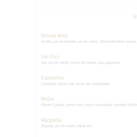
N
Bloody Mary
Vodka, jus de tomate, jus de citron, Worcestershire sauce, 
Gin Fizz
Gin, jus de citron, sucre de canne, eau gazeuse
Caipirinha
Cachaça, citron vert, sucre de cassonade
Mojito
Rhum Cubain, citron vert, sucre cassonade, menthe fraîc
Margarita
Tequila, jus de citron, triple sec