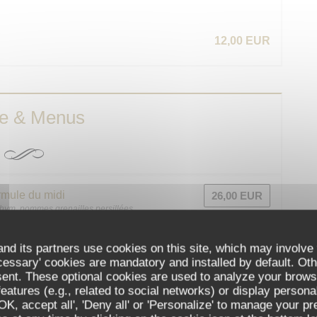
12,00 EUR
te & Menus
mule du midi
26,00 EUR
 thym, pommes grenailles persillées
nd its partners use cookies on this site, which may involve 
cessary' cookies are mandatory and installed by default. Oth
nter et à partager …
sent. These optional cookies are used to analyze your brows
eatures (e.g., related to social networks) or display persona
'OK, accept all', 'Deny all' or 'Personalize' to manage your p
14,00 EUR
E »