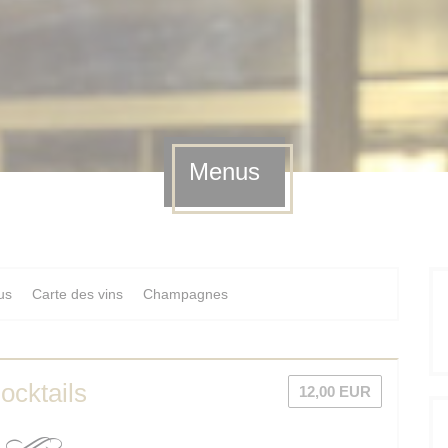
Menus
us
Carte des vins
Champagnes
ocktails
12,00 EUR