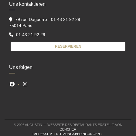
Uns kontaktieren
79 rue Daguerre - 01 43 21 92 29
((öffnet ein neues Fenster))
75014 Paris
01 43 21 92 29
RESERVIEREN
Uns folgen
Facebook ((öffnet ein neues Fenster))
Instagram ((öffnet ein neues Fenster))
© 2026 AUGUSTIN — WEBSEITE DES RESTAURANTS ERSTELLT VON
((ÖFFNET EIN NEUES FENSTER))
ZENCHEF
IMPRESSUM
NUTZUNGSBEDINGUNGEN
((ÖFFNET EIN NEUES FENSTER))
((ÖFFNET EIN NEUES FENSTER))