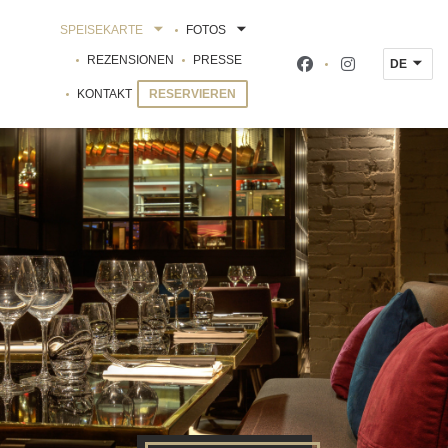
SPEISEKARTE
FOTOS
REZENSIONEN
PRESSE
DE
Facebook ((öffnet ei
Instagram ((öf
KONTAKT
RESERVIEREN