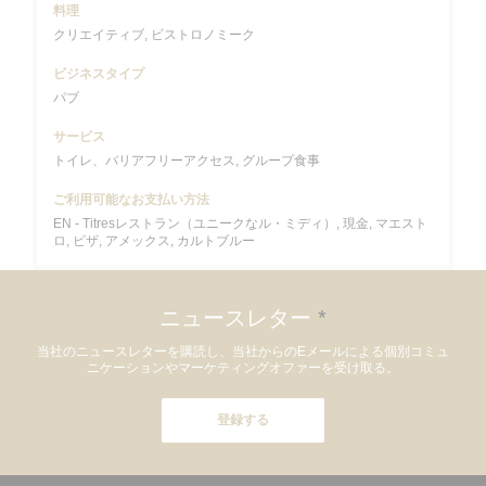
料理
クリエイティブ, ビストロノミーク
ビジネスタイプ
パブ
サービス
トイレ、バリアフリーアクセス, グループ食事
ご利用可能なお支払い方法
EN - Titresレストラン（ユニークなル・ミディ）, 現金, マエスト
ロ, ビザ, アメックス, カルトブルー
ニュースレター
*
当社のニュースレターを購読し、当社からのEメールによる個別コミュ
ニケーションやマーケティングオファーを受け取る。
登録する