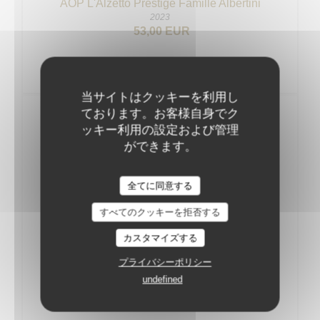
AOP L'Alzetto Prestige Famille Albertini
2023
53,00 EUR
当サイトはクッキーを利用し
ております。お客様自身でク
Vins Rouges
ッキー利用の設定および管理
ができます。
BOURGOGNE
全てに同意する
AOC Pinot Noir Thierry et Pascale Matrot
2022
すべてのクッキーを拒否する
54,00 EUR
カスタマイズする
AOC MarangesThierry et Pascale Matrot
プライバシーポリシー
2023
undefined
57,00 EUR