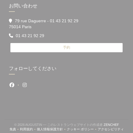
お問い合わせ
79 rue Daguerre - 01 43 21 92 29
((新しいウィンドウで開きます))
75014 Paris
01 43 21 92 29
予約
フォローしてください
Facebook ((新しいウィンドウで開きます))
Instagram ((新しいウィンドウで開きます))
((新しい
© 2026 AUGUSTIN — このレストランウェブサイトの作成者
ZENCHEF
免責
利用規約
個人情報保護方針
クッキー ポリシー
アクセシビリティ
((新しいウィンドウで開きます))
((新しいウィンドウで開きます))
((新しいウィンドウで開きます))
((新しいウィンドウで開きます))
((新しいウィン