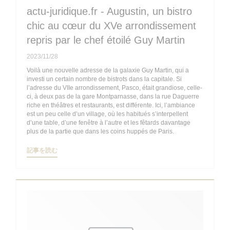
actu-juridique.fr - Augustin, un bistro
chic au cœur du XVe arrondissement
repris par le chef étoilé Guy Martin
2023/11/28
Voilà une nouvelle adresse de la galaxie Guy Martin, qui a
investi un certain nombre de bistrots dans la capitale. Si
l’adresse du VIIe arrondissement, Pasco, était grandiose, celle-
ci, à deux pas de la gare Montparnasse, dans la rue Daguerre
riche en théâtres et restaurants, est différente. Ici, l’ambiance
est un peu celle d’un village, où les habitués s’interpellent
d’une table, d’une fenêtre à l’autre et les fêtards davantage
plus de la partie que dans les coins huppés de Paris.
((新しいウィンドウで開きます))
記事を読む