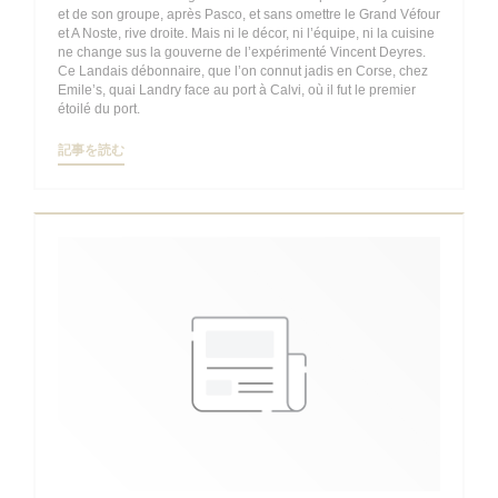
et de son groupe, après Pasco, et sans omettre le Grand Véfour
et A Noste, rive droite. Mais ni le décor, ni l’équipe, ni la cuisine
ne change sus la gouverne de l’expérimenté Vincent Deyres.
Ce Landais débonnaire, que l’on connut jadis en Corse, chez
Emile’s, quai Landry face au port à Calvi, où il fut le premier
étoilé du port.
((新しいウィンドウで開きます))
記事を読む