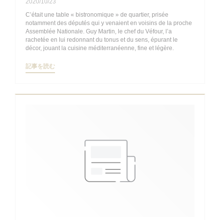
2020/10/23
C’était une table « bistronomique » de quartier, prisée
notamment des députés qui y venaient en voisins de la proche
Assemblée Nationale. Guy Martin, le chef du Véfour, l’a
rachetée en lui redonnant du tonus et du sens, épurant le
décor, jouant la cuisine méditerranéenne, fine et légère.
((新しいウィンドウで開きます))
記事を読む