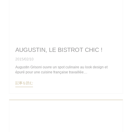
AUGUSTIN, LE BISTROT CHIC !
2015/02/10
Augustin Grisoni ouvre un spot culinaire au look design et
épuré pour une cuisine française travaillée....
((新しいウィンドウで開きます))
記事を読む