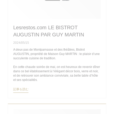
Lesrestos.com LE BISTROT
AUGUSTIN PAR GUY MARTIN
2024/05/15
A deux pas de Montparnasse et des théâtres, Bistrot
AUGUSTIN, propriété de Maison Guy MARTIN : le plaisir d’une
succulente cuisine de tradition.
En cette chaude soirée de mai, on est heureux de revenir dîner
dans ce bel établissement à l’élégant décor bois, verre et noir,
et de retrouver son ambiance conviviale, sa belle table d’hôte
et ses spécialités.
((新しいウィンドウで開きます))
記事を読む