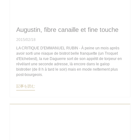
Augustin, fibre canaille et fine touche
2015/02/18
LA CRITIQUE D'EMMANUEL RUBIN - À peine un mois après
avoir sorti une niaque de bistrot belle franquette (un Troquet
d'Etchebest), la rue Daguerre sort de son appétit de torpeur en
révélant une seconde adresse, là encore dans le galop
bistrotier (de 8 h à tard le soir) mais en mode nettement plus
post-bourgeois.
((新しいウィンドウで開きます))
記事を読む