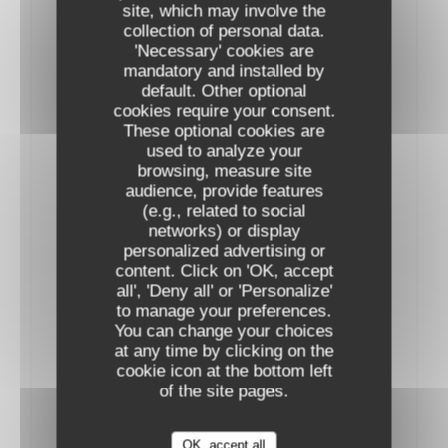
AOP L'Alzetto Prestige Famille Albertini
site, which may involve the
2023
collection of personal data.
53,00 EUR
'Necessary' cookies are
mandatory and installed by
default. Other optional
cookies require your consent.
These optional cookies are
used to analyze your
Vins Rouges
browsing, measure site
audience, provide features
(e.g., related to social
BOURGOGNE
networks) or display
personalized advertising or
content. Click on 'OK, accept
AOC Pinot Noir Thierry et Pascale Matrot
all', 'Deny all' or 'Personalize'
2022
to manage your preferences.
54,00 EUR
You can change your choices
at any time by clicking on the
AOC MarangesThierry et Pascale Matrot
cookie icon at the bottom left
2023
of the site pages.
57,00 EUR
OK, accept all