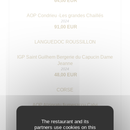
64,00 EUR
AOP Condrieu -Les grandes Chaillés
2024
91,00 EUR
LANGUEDOC ROUSSILLON
IGP Saint Guilhem Bergerie du Capucin Dame
Jeanne
2024
48,00 EUR
CORSE
AOP Alzipratu fiumeszccu Calvi
2024
45,00 EUR
The restaurant and its
partners use cookies on this