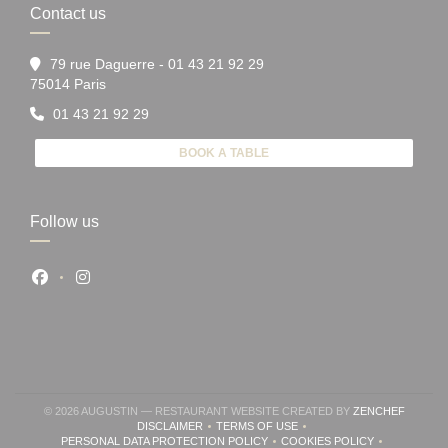
Contact us
79 rue Daguerre - 01 43 21 92 29
((opens in a new window))
75014 Paris
01 43 21 92 29
BOOK A TABLE
Follow us
Facebook ((opens in a new window))
Instagram ((opens in a new window))
((OPENS
© 2026 AUGUSTIN — RESTAURANT WEBSITE CREATED BY
ZENCHEF
DISCLAIMER
TERMS OF USE
((OPENS IN A NEW WINDOW))
((OPENS IN A NEW WINDOW))
PERSONAL DATA PROTECTION POLICY
COOKIES POLICY
((OPENS IN A NEW WINDOW))
((OPENS IN A NEW W