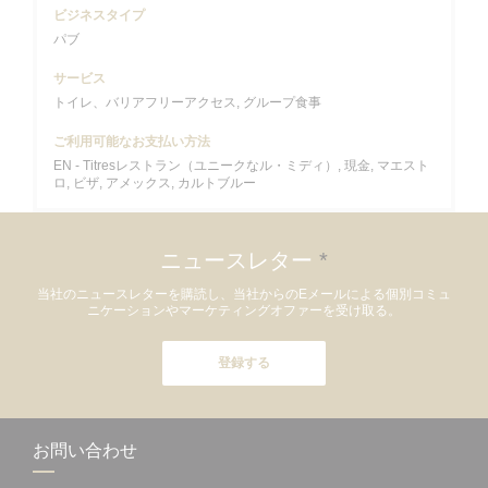
ビジネスタイプ
パブ
サービス
トイレ、バリアフリーアクセス, グループ食事
ご利用可能なお支払い方法
EN - Titresレストラン（ユニークなル・ミディ）, 現金, マエスト
ロ, ビザ, アメックス, カルトブルー
ニュースレター
*
当社のニュースレターを購読し、当社からのEメールによる個別コミュ
ニケーションやマーケティングオファーを受け取る。
登録する
お問い合わせ