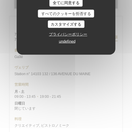
全てに同意する
すべてのクッキーを拒否する
カスタマイズする
店舗情報
プライバシーポリシー
79 rue Daguerre - 01 43 21 92 29
道順
((新しいウィンドウで開きます))
75014 Paris
undefined
最寄り駅
Gaîté
ヴェリブ
Station n° 14103 132 / 136 AVENUE DU MAINE
営業時間
月
-
土
09:00 - 13:45
19:00 - 21:45
•
日曜日
閉じています
料理
クリエイティブ, ビストロノミーク