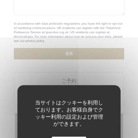
In accordance with data protection regulations, you have the right to opt out
of marketing communications. UK residents can register with the Telephone
Preference Service at
tpsonline.org.uk
. US residents can register at
donotcall.gov
. For more information about how we process your data, please
see our
privacy policy
.
ご予約
予約
当サイトはクッキーを利用し
ております。お客様自身でク
ッキー利用の設定および管理
メニュー
ができます。
メニューを発見する