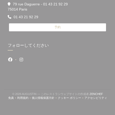
79 rue Daguerre - 01 43 21 92 29
((新しいウィンドウで開きます))
75014 Paris
01 43 21 92 29
予約
フォローしてください
Facebook ((新しいウィンドウで開きます))
Instagram ((新しいウィンドウで開きます))
((新しい
© 2026 AUGUSTIN — このレストランウェブサイトの作成者
ZENCHEF
免責
利用規約
個人情報保護方針
クッキー ポリシー
アクセシビリティ
((新しいウィンドウで開きます))
((新しいウィンドウで開きます))
((新しいウィンドウで開きます))
((新しいウィンドウで開きます))
((新しいウィン