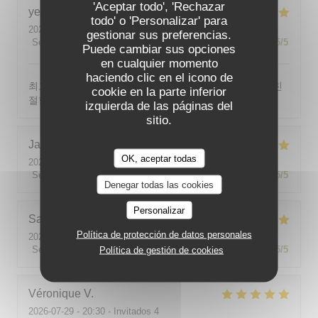
'Aceptar todo', 'Rechazar
yeonghun
J
todo' o 'Personalizar' para
2026-08-03
- 19:00 - Invitados 4
gestionar sus preferencias.
Servicio
:
5
/5
Ambiente
:
5
/5
Menú
:
5
/5
Calidad / Precio
:
5
/5
Puede cambiar sus opciones
en cualquier momento
haciendo clic en el icono de
최고의 분위기, 최고의 맛, 프랑스어가 서툴지만 서버가 친
cookie en la parte inferior
절함
izquierda de las páginas del
sitio.
Jackie
P
OK, aceptar todas
2026-07-31
- 19:00 - Invitados 2
Servicio
:
5
/5
Ambiente
:
5
/5
Menú
:
5
/5
Calidad / Precio
:
5
/5
Denegar todas las cookies
Personalizar
Sabine
E
Política de protección de datos personales
2026-08-01
- 12:00 - Invitados 5
Servicio
:
5
/5
Ambiente
:
5
/5
Menú
:
5
/5
Calidad / Precio
:
5
/5
Política de gestión de cookies
Véronique
V
2026-07-29
- 20:30 - Invitados 4