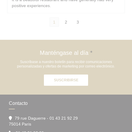
positive experiences.
1
2
3
Manténgase al día
*
Suscríbase a nuestro boletín para recibir comunicaciones
personalizadas y ofertas de marketing por correo electrónico.
SUSCRIBIRSE
Contacto
79 rue Daguerre - 01 43 21 92 29
((abre en una nueva ventana))
75014 Paris