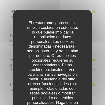
Sarah-Lou
T
2026-08-03
- 19:30 - Invitados 4
Servicio
:
5
/5
Ambiente
:
5
/5
Menú
:
5
/5
Calidad / Precio
:
5
/5
El restaurante y sus socios
utilizan cookies en este sitio,
lo que puede implicar la
Excellent ! Tout est délicieux, bien présentés, le personnel
recopilación de datos
est vraiment au top : accueillant, souriant, attentionné et
personales. Las cookies
très professionnel. Je recommande sans hésiter !
denominadas «necesarias»
son obligatorias y se instalan
por defecto. Otras cookies
Emilie
J
opcionales requieren su
consentimiento. Estas
2026-08-05
- 20:30 - Invitados 2
cookies opcionales sirven
Servicio
:
5
/5
Ambiente
:
5
/5
Menú
:
5
/5
Calidad / Precio
:
5
/5
para analizar su navegación,
medir la audiencia del sitio,
ofrecer funcionalidades (por
Theo
P
ejemplo, relacionadas con
2026-08-01
- 19:00 - Invitados 2
redes sociales) o mostrar
Servicio
:
5
/5
Ambiente
:
5
/5
Menú
:
5
/5
Calidad / Precio
:
5
/5
publicidad o contenidos
personalizados. Haga clic en