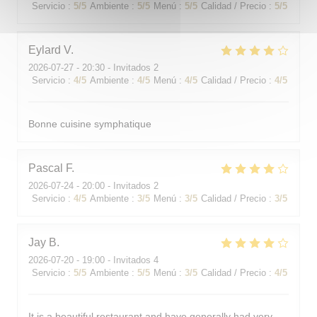
Servicio
:
5
/5
Ambiente
:
5
/5
Menú
:
5
/5
Calidad / Precio
:
5
/5
Eylard
V
2026-07-27
- 20:30 - Invitados 2
Servicio
:
4
/5
Ambiente
:
4
/5
Menú
:
4
/5
Calidad / Precio
:
4
/5
Bonne cuisine symphatique
Pascal
F
2026-07-24
- 20:00 - Invitados 2
Servicio
:
4
/5
Ambiente
:
3
/5
Menú
:
3
/5
Calidad / Precio
:
3
/5
Jay
B
2026-07-20
- 19:00 - Invitados 4
Servicio
:
5
/5
Ambiente
:
5
/5
Menú
:
3
/5
Calidad / Precio
:
4
/5
It is a beautiful restaurant and have generally had very