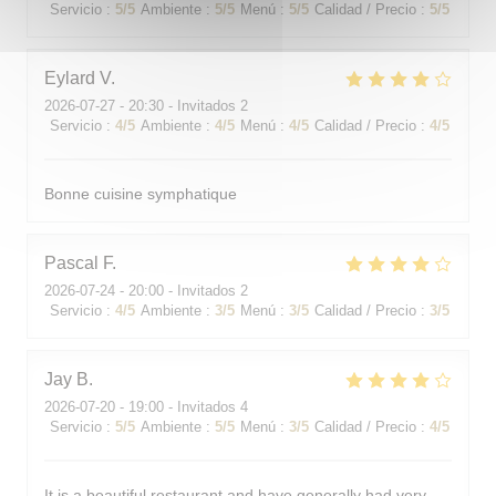
Servicio
:
5
/5
Ambiente
:
5
/5
Menú
:
5
/5
Calidad / Precio
:
5
/5
Eylard
V
2026-07-27
- 20:30 - Invitados 2
Servicio
:
4
/5
Ambiente
:
4
/5
Menú
:
4
/5
Calidad / Precio
:
4
/5
Bonne cuisine symphatique
Pascal
F
2026-07-24
- 20:00 - Invitados 2
Servicio
:
4
/5
Ambiente
:
3
/5
Menú
:
3
/5
Calidad / Precio
:
3
/5
Jay
B
2026-07-20
- 19:00 - Invitados 4
Servicio
:
5
/5
Ambiente
:
5
/5
Menú
:
3
/5
Calidad / Precio
:
4
/5
It is a beautiful restaurant and have generally had very