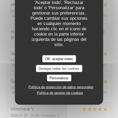
'Aceptar todo', 'Rechazar
yeonghun
J
todo' o 'Personalizar' para
2026-08-03
- 19:00 - Invitados 4
gestionar sus preferencias.
Servicio
:
5
/5
Ambiente
:
5
/5
Menú
:
5
/5
Calidad / Precio
:
5
/5
Puede cambiar sus opciones
en cualquier momento
haciendo clic en el icono de
최고의 분위기, 최고의 맛, 프랑스어가 서툴지만 서버가 친
cookie en la parte inferior
절함
izquierda de las páginas del
sitio.
Jackie
P
OK, aceptar todas
2026-07-31
- 19:00 - Invitados 2
Servicio
:
5
/5
Ambiente
:
5
/5
Menú
:
5
/5
Calidad / Precio
:
5
/5
Denegar todas las cookies
Personalizar
Sabine
E
Política de protección de datos personales
2026-08-01
- 12:00 - Invitados 5
Servicio
:
5
/5
Ambiente
:
5
/5
Menú
:
5
/5
Calidad / Precio
:
5
/5
Política de gestión de cookies
Véronique
V
2026-07-29
- 20:30 - Invitados 4