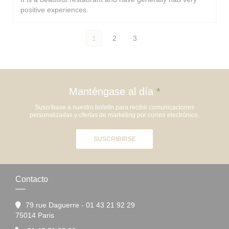
positive experiences.
1
2
3
Manténgase al día
*
Suscríbase a nuestro boletín para recibir comunicaciones
personalizadas y ofertas de marketing por correo electrónico.
SUSCRIBIRSE
Contacto
79 rue Daguerre - 01 43 21 92 29
((abre en una nueva ventana))
75014 Paris