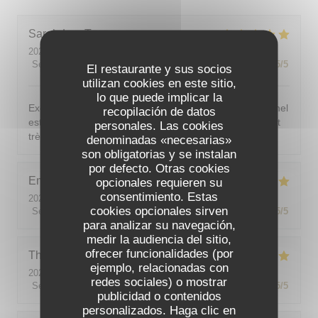
Sarah-Lou
T
2026-08-03
- 19:30 - Invitados 4
Servicio
:
5
/5
Ambiente
:
5
/5
Menú
:
5
/5
Calidad / Precio
:
5
/5
El restaurante y sus socios
utilizan cookies en este sitio,
lo que puede implicar la
Excellent ! Tout est délicieux, bien présentés, le personnel
recopilación de datos
est vraiment au top : accueillant, souriant, attentionné et
personales. Las cookies
très professionnel. Je recommande sans hésiter !
denominadas «necesarias»
son obligatorias y se instalan
por defecto. Otras cookies
Emilie
J
opcionales requieren su
consentimiento. Estas
2026-08-05
- 20:30 - Invitados 2
cookies opcionales sirven
Servicio
:
5
/5
Ambiente
:
5
/5
Menú
:
5
/5
Calidad / Precio
:
5
/5
para analizar su navegación,
medir la audiencia del sitio,
ofrecer funcionalidades (por
Theo
P
ejemplo, relacionadas con
2026-08-01
- 19:00 - Invitados 2
redes sociales) o mostrar
Servicio
:
5
/5
Ambiente
:
5
/5
Menú
:
5
/5
Calidad / Precio
:
5
/5
publicidad o contenidos
personalizados. Haga clic en