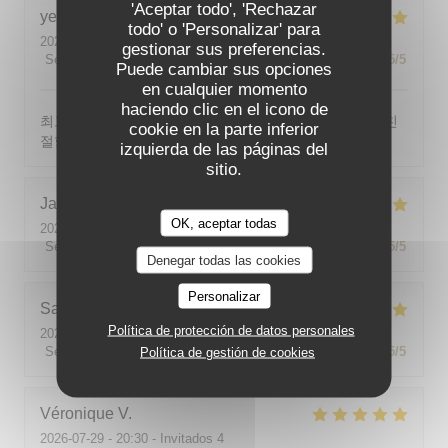
'Aceptar todo', 'Rechazar
yeonghun
J
todo' o 'Personalizar' para
2026-08-03
- 19:00 - Invitados 4
gestionar sus preferencias.
Servicio
:
5
/5
Ambiente
:
5
/5
Menú
:
5
/5
Calidad / Precio
:
5
/5
Puede cambiar sus opciones
en cualquier momento
haciendo clic en el icono de
최고의 분위기, 최고의 맛, 프랑스어가 서툴지만 서버가 친
cookie en la parte inferior
절함
izquierda de las páginas del
sitio.
Jackie
P
OK, aceptar todas
2026-07-31
- 19:00 - Invitados 2
Servicio
:
5
/5
Ambiente
:
5
/5
Menú
:
5
/5
Calidad / Precio
:
5
/5
Denegar todas las cookies
Personalizar
Sabine
E
Política de protección de datos personales
2026-08-01
- 12:00 - Invitados 5
Servicio
:
5
/5
Ambiente
:
5
/5
Menú
:
5
/5
Calidad / Precio
:
5
/5
Política de gestión de cookies
Véronique
V
2026-07-29
- 20:30 - Invitados 4