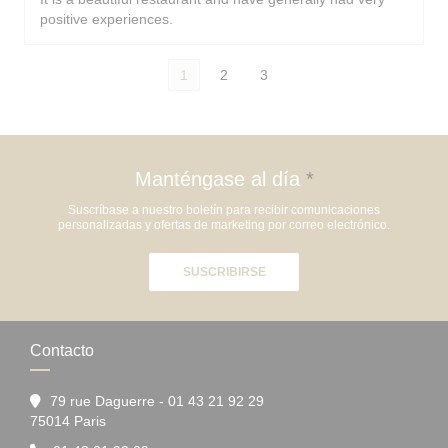
positive experiences.
1
2
3
Manténgase al día
*
Suscríbase a nuestro boletín para recibir comunicaciones
personalizadas y ofertas de marketing por correo electrónico.
SUSCRIBIRSE
Contacto
79 rue Daguerre - 01 43 21 92 29
((abre en una nueva ventana))
75014 Paris