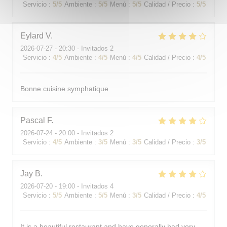
Servicio
:
5
/5
Ambiente
:
5
/5
Menú
:
5
/5
Calidad / Precio
:
5
/5
Eylard
V
2026-07-27
- 20:30 - Invitados 2
Servicio
:
4
/5
Ambiente
:
4
/5
Menú
:
4
/5
Calidad / Precio
:
4
/5
Bonne cuisine symphatique
Pascal
F
2026-07-24
- 20:00 - Invitados 2
Servicio
:
4
/5
Ambiente
:
3
/5
Menú
:
3
/5
Calidad / Precio
:
3
/5
Jay
B
2026-07-20
- 19:00 - Invitados 4
Servicio
:
5
/5
Ambiente
:
5
/5
Menú
:
3
/5
Calidad / Precio
:
4
/5
It is a beautiful restaurant and have generally had very