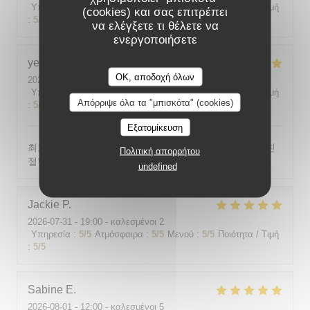
Υπηρεσία
:
5
/5
Ατμόσφαιρα
:
5
/5
Μενού
:
5
/5
Ποιότητα / Τιμή
(cookies) και σας επιτρέπει
:
5
/5
να ελέγξετε τι θέλετε να
ενεργοποιήσετε
yeonghun
J
OK, αποδοχή όλων
2026-08-03
- 19:00 - καλεσμένοι 4
Υπηρεσία
:
5
/5
Ατμόσφαιρα
:
5
/5
Μενού
:
5
/5
Ποιότητα / Τιμή
Απόρριψε όλα τα "μπισκότα" (cookies)
:
5
/5
Εξατομίκευση
최고의 분위기, 최고의 맛, 프랑스어가 서툴지만 서버가 친
Πολιτική απορρήτου
절함
undefined
Jackie
P
2026-07-31
- 19:00 - καλεσμένοι 2
Υπηρεσία
:
5
/5
Ατμόσφαιρα
:
5
/5
Μενού
:
5
/5
Ποιότητα / Τιμή
:
5
/5
Sabine
E
2026-08-01
- 12:00 - καλεσμένοι 5