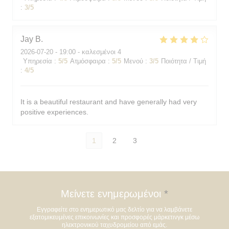
:
3
/5
Jay
B
2026-07-20
- 19:00 - καλεσμένοι 4
Υπηρεσία
:
5
/5
Ατμόσφαιρα
:
5
/5
Μενού
:
3
/5
Ποιότητα / Τιμή
:
4
/5
It is a beautiful restaurant and have generally had very
positive experiences.
1
2
3
Μείνετε ενημερωμένοι
*
Εγγραφείτε στο ενημερωτικό μας δελτίο για να λαμβάνετε
εξατομικευμένες επικοινωνίες και προσφορές μάρκετινγκ μέσω
ηλεκτρονικού ταχυδρομείου από εμάς.