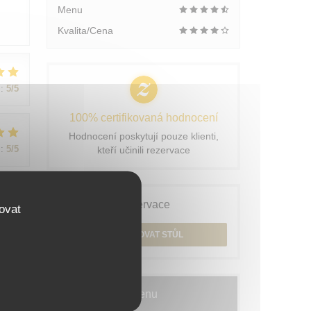
Menu
Kvalita/Cena
:
5
/5
100% certifikovaná hodnocení
Hodnocení poskytují pouze klienti,
:
5
/5
kteří učinili rezervace
Rezervace
ovat
:
5
/5
REZERVOVAT STŮL
Menu