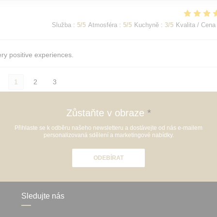
Služba
:
5
/5
Atmosféra
:
5
/5
Kuchyně
:
3
/5
Kvalita / Cena
ery positive experiences.
1
2
3
Zůstaňte v obraze
*
Přihlaste se k odběru našeho newsletteru a dostávejte od nás e-mailem
personalizovaná sdělení a marketingové nabídky.
ODEBÍRAT
Sledujte nás