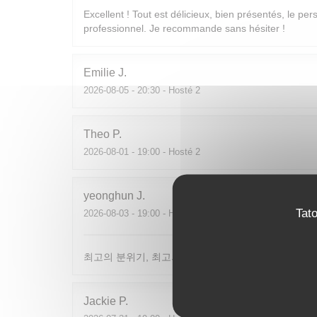
Excellent ! Tout est délicieux, bien présentés, le per
professionnel. Je recommande sans hésiter !
Emilie
J
2026-08-05
- 20:30 - Hosté 2
Theo
P
2026-08-01
- 19:00 - Hosté 2
yeonghun
J
Tat
2026-08-03
- 19:00 - Hosté 4
최고의 분위기, 최고의 맛, 프랑스어가 서툴지만 서버
Jackie
P