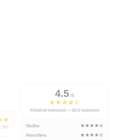
4.5
/5
Průměrné hodnocení —
3813 hodnoceni
Služba
:
5
/5
Atmosféra