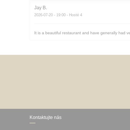
Jay
B
2026-07-20
- 19:00 - Hosté 4
It is a beautiful restaurant and have generally had v
Kontaktujte nás