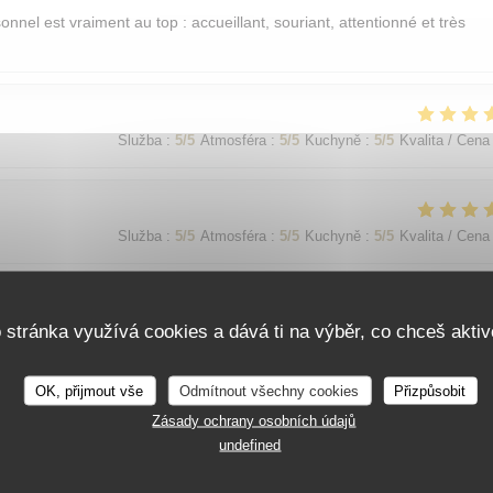
sonnel est vraiment au top : accueillant, souriant, attentionné et très
Služba
:
5
/5
Atmosféra
:
5
/5
Kuchyně
:
5
/5
Kvalita / Cena
Služba
:
5
/5
Atmosféra
:
5
/5
Kuchyně
:
5
/5
Kvalita / Cena
o stránka využívá cookies a dává ti na výběr, co chceš aktiv
Služba
:
5
/5
Atmosféra
:
5
/5
Kuchyně
:
5
/5
Kvalita / Cena
OK, přijmout vše
Odmítnout všechny cookies
Přizpůsobit
가 친절함
Zásady ochrany osobních údajů
undefined