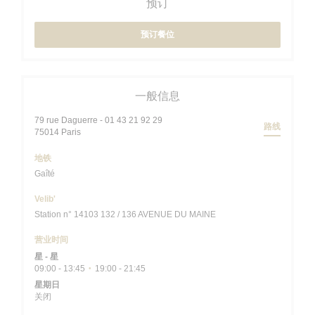
预订
预订餐位
一般信息
79 rue Daguerre - 01 43 21 92 29
路线
((在新窗口中打开))
75014 Paris
地铁
Gaîté
Velib'
Station n° 14103 132 / 136 AVENUE DU MAINE
营业时间
星
-
星
09:00 - 13:45
19:00 - 21:45
•
星期日
关闭