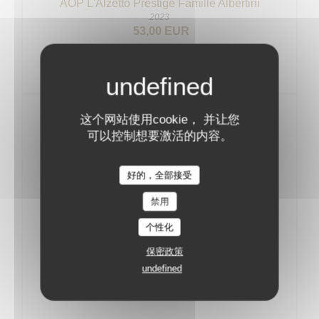
AOP L'Alzetto Prestige Famille Albertini
2023
53,00 EUR
Vins Rouges
这个网站使用cookie， 并让您
可以控制想要激活的内容。
BOURGOGNE
好的，全部接受
AOC Pinot Noir Thierry et Pascale Matrot
禁用
2022
54,00 EUR
个性化
保密政策
AOC MarangesThierry et Pascale Matrot
undefined
2023
57,00 EUR