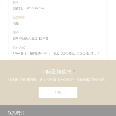
菜肴
创作的, Bistronomique
经营类型
酒馆
服务
厕所和残疾人通道, 团体餐
支付方式
Titres餐厅（独特的le midi）, 现金, 大师, 签证, 美国运通, 借记卡
了解最新信息
*
订阅我们的时事通讯，通过电子邮件接收我们的个性化通讯和营销优惠。
订阅
联系我们