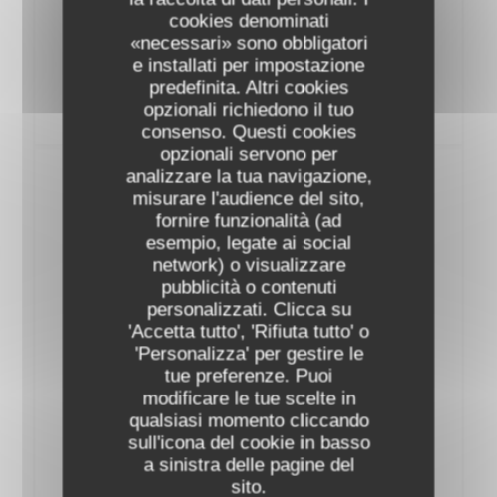
AOP L'Alzetto Prestige Famille Albertini
cookies denominati
2023
«necessari» sono obbligatori
53,00 EUR
e installati per impostazione
predefinita. Altri cookies
opzionali richiedono il tuo
consenso. Questi cookies
opzionali servono per
analizzare la tua navigazione,
Vins Rouges
misurare l'audience del sito,
fornire funzionalità (ad
esempio, legate ai social
BOURGOGNE
network) o visualizzare
pubblicità o contenuti
AOC Pinot Noir Thierry et Pascale Matrot
personalizzati. Clicca su
2022
'Accetta tutto', 'Rifiuta tutto' o
54,00 EUR
'Personalizza' per gestire le
tue preferenze. Puoi
modificare le tue scelte in
AOC MarangesThierry et Pascale Matrot
qualsiasi momento cliccando
2023
sull'icona del cookie in basso
57,00 EUR
a sinistra delle pagine del
sito.