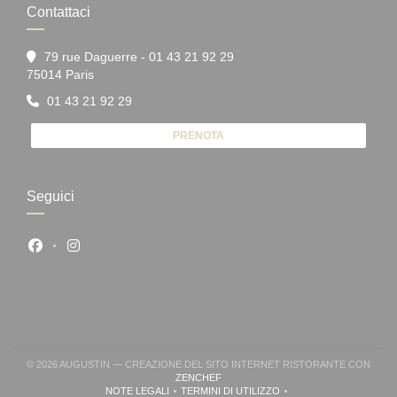
Contattaci
79 rue Daguerre - 01 43 21 92 29
((apre una nuova finestra))
75014 Paris
01 43 21 92 29
PRENOTA
Seguici
Facebook ((apre una nuova finestra))
Instagram ((apre una nuova finestra))
© 2026 AUGUSTIN — CREAZIONE DEL SITO INTERNET RISTORANTE CON
((APRE UNA NUOVA FINESTRA))
ZENCHEF
NOTE LEGALI
TERMINI DI UTILIZZO
((APRE UNA NUOVA FINESTRA))
((APRE UNA NUOVA FINESTRA))