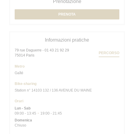
Prenotazione
PRENOTA
Informazioni pratiche
79 rue Daguerre - 01 43 21 92 29
PERCORSO
((apre una nuova finestra))
75014 Paris
Metro
Gaîté
Bike-sharing
Station n° 14103 132 / 136 AVENUE DU MAINE
Orari
Lun
-
Sab
09:00 - 13:45
19:00 - 21:45
•
Domenica
Chiuso