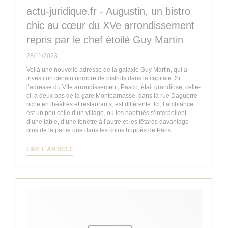
actu-juridique.fr - Augustin, un bistro
chic au cœur du XVe arrondissement
repris par le chef étoilé Guy Martin
28/11/2023
Voilà une nouvelle adresse de la galaxie Guy Martin, qui a
investi un certain nombre de bistrots dans la capitale. Si
l’adresse du VIIe arrondissement, Pasco, était grandiose, celle-
ci, à deux pas de la gare Montparnasse, dans la rue Daguerre
riche en théâtres et restaurants, est différente. Ici, l’ambiance
est un peu celle d’un village, où les habitués s’interpellent
d’une table, d’une fenêtre à l’autre et les fêtards davantage
plus de la partie que dans les coins huppés de Paris.
((OUVRE UNE NOUVELLE FENÊTRE))
LIRE L'ARTICLE