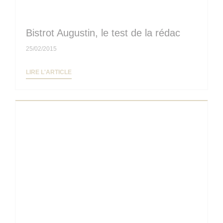
Bistrot Augustin, le test de la rédac
25/02/2015
((OUVRE UNE NOUVELLE FENÊTRE))
LIRE L'ARTICLE