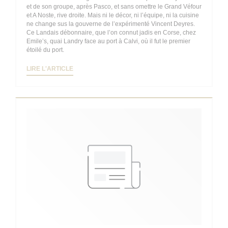
et de son groupe, après Pasco, et sans omettre le Grand Véfour
et A Noste, rive droite. Mais ni le décor, ni l’équipe, ni la cuisine
ne change sus la gouverne de l’expérimenté Vincent Deyres.
Ce Landais débonnaire, que l’on connut jadis en Corse, chez
Emile’s, quai Landry face au port à Calvi, où il fut le premier
étoilé du port.
((OUVRE UNE NOUVELLE FENÊTRE))
LIRE L'ARTICLE