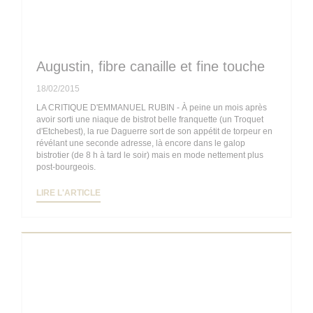
Augustin, fibre canaille et fine touche
18/02/2015
LA CRITIQUE D'EMMANUEL RUBIN - À peine un mois après
avoir sorti une niaque de bistrot belle franquette (un Troquet
d'Etchebest), la rue Daguerre sort de son appétit de torpeur en
révélant une seconde adresse, là encore dans le galop
bistrotier (de 8 h à tard le soir) mais en mode nettement plus
post-bourgeois.
((OUVRE UNE NOUVELLE FENÊTRE))
LIRE L'ARTICLE