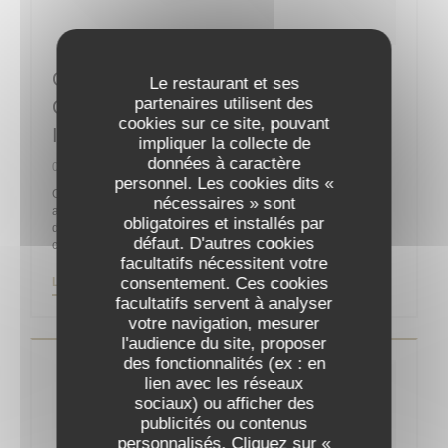
Guy Martin : “La Reprise Sera
Le restaurant et ses
partenaires utilisent des
Compliquée Sans La Clientèle
cookies sur ce site, pouvant
Internationale”
impliquer la collecte de
données à caractère
06/05/2020
personnel. Les cookies dits «
On ne présente plus le chef Guy Martin, un des célèbres
nécessaires » sont
acteurs de la gastronomie française, propriétaire et chef
obligatoires et installés par
d’orchestre du Grand Véfour depuis 2011 après y être entré
défaut. D'autres cookies
comme directeur en 1991 pour la famille Jean Taittinger.
facultatifs nécessitent votre
consentement. Ces cookies
((OUVRE UNE NOUVELLE FENÊTRE))
LIRE L'ARTICLE
facultatifs servent à analyser
votre navigation, mesurer
l'audience du site, proposer
des fonctionnalités (ex : en
lien avec les réseaux
sociaux) ou afficher des
publicités ou contenus
personnalisés. Cliquez sur «