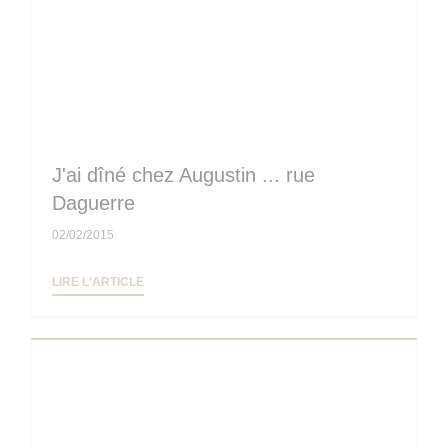
J'ai dîné chez Augustin ... rue
Daguerre
02/02/2015
((OUVRE UNE NOUVELLE FENÊTRE))
LIRE L'ARTICLE