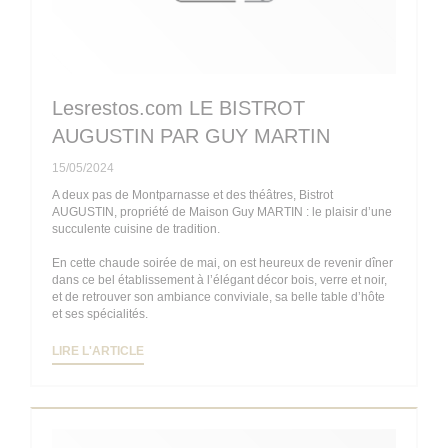
Lesrestos.com LE BISTROT
AUGUSTIN PAR GUY MARTIN
15/05/2024
A deux pas de Montparnasse et des théâtres, Bistrot
AUGUSTIN, propriété de Maison Guy MARTIN : le plaisir d’une
succulente cuisine de tradition.
En cette chaude soirée de mai, on est heureux de revenir dîner
dans ce bel établissement à l’élégant décor bois, verre et noir,
et de retrouver son ambiance conviviale, sa belle table d’hôte
et ses spécialités.
((OUVRE UNE NOUVELLE FENÊTRE))
LIRE L'ARTICLE