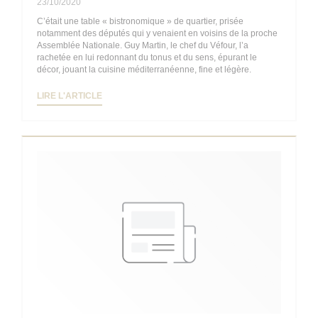
23/10/2020
C’était une table « bistronomique » de quartier, prisée
notamment des députés qui y venaient en voisins de la proche
Assemblée Nationale. Guy Martin, le chef du Véfour, l’a
rachetée en lui redonnant du tonus et du sens, épurant le
décor, jouant la cuisine méditerranéenne, fine et légère.
((OUVRE UNE NOUVELLE FENÊTRE))
LIRE L'ARTICLE