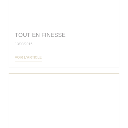
TOUT EN FINESSE
13/03/2015
((OUVRE UNE NOUVELLE FENÊTRE))
VOIR L'ARTICLE