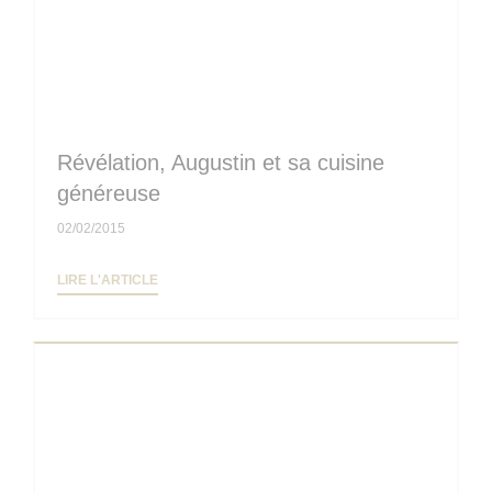
Révélation, Augustin et sa cuisine
généreuse
02/02/2015
((OUVRE UNE NOUVELLE FENÊTRE))
LIRE L'ARTICLE