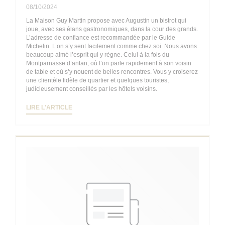
08/10/2024
La Maison Guy Martin propose avec Augustin un bistrot qui
joue, avec ses élans gastronomiques, dans la cour des grands.
L’adresse de confiance est recommandée par le Guide
Michelin. L’on s’y sent facilement comme chez soi. Nous avons
beaucoup aimé l’esprit qui y règne. Celui à la fois du
Montparnasse d’antan, où l’on parle rapidement à son voisin
de table et où s’y nouent de belles rencontres. Vous y croiserez
une clientèle fidèle de quartier et quelques touristes,
judicieusement conseillés par les hôtels voisins.
((OUVRE UNE NOUVELLE FENÊTRE))
LIRE L'ARTICLE