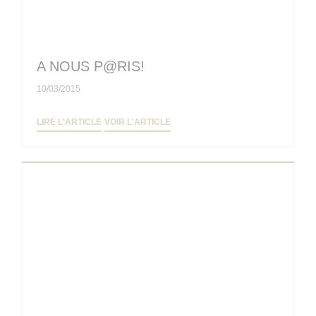
A NOUS P@RIS!
10/03/2015
((OUVRE UNE NOUVELLE FENÊTRE))
((OUVRE UNE NOUVELLE FENÊTRE
LIRE L'ARTICLE
VOIR L'ARTICLE