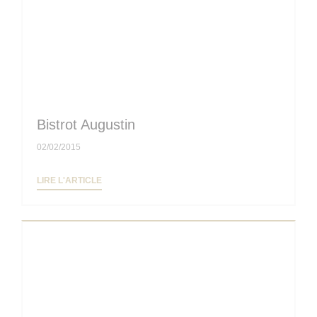
Bistrot Augustin
02/02/2015
((OUVRE UNE NOUVELLE FENÊTRE))
LIRE L'ARTICLE