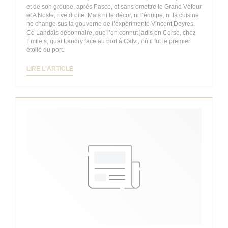
et de son groupe, après Pasco, et sans omettre le Grand Véfour
et A Noste, rive droite. Mais ni le décor, ni l’équipe, ni la cuisine
ne change sus la gouverne de l’expérimenté Vincent Deyres.
Ce Landais débonnaire, que l’on connut jadis en Corse, chez
Emile’s, quai Landry face au port à Calvi, où il fut le premier
étoilé du port.
((OUVRE UNE NOUVELLE FENÊTRE))
LIRE L'ARTICLE