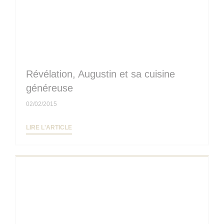
Révélation, Augustin et sa cuisine
généreuse
02/02/2015
((OUVRE UNE NOUVELLE FENÊTRE))
LIRE L'ARTICLE