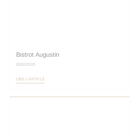
Bistrot Augustin
02/02/2015
((OUVRE UNE NOUVELLE FENÊTRE))
LIRE L'ARTICLE