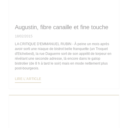
Augustin, fibre canaille et fine touche
18/02/2015
LA CRITIQUE D'EMMANUEL RUBIN - À peine un mois après
avoir sorti une niaque de bistrot belle franquette (un Troquet
d'Etchebest), la rue Daguerre sort de son appétit de torpeur en
révélant une seconde adresse, là encore dans le galop
bistrotier (de 8 h à tard le soir) mais en mode nettement plus
post-bourgeois.
((OUVRE UNE NOUVELLE FENÊTRE))
LIRE L'ARTICLE