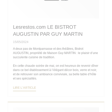
Lesrestos.com LE BISTROT
AUGUSTIN PAR GUY MARTIN
15/05/2024
A deux pas de Montparnasse et des théâtres, Bistrot
AUGUSTIN, propriété de Maison Guy MARTIN : le plaisir d’une
succulente cuisine de tradition.
En cette chaude soirée de mai, on est heureux de revenir dîner
dans ce bel établissement à l’élégant décor bois, verre et noir,
et de retrouver son ambiance conviviale, sa belle table d’hôte
et ses spécialités.
((OUVRE UNE NOUVELLE FENÊTRE))
LIRE L'ARTICLE