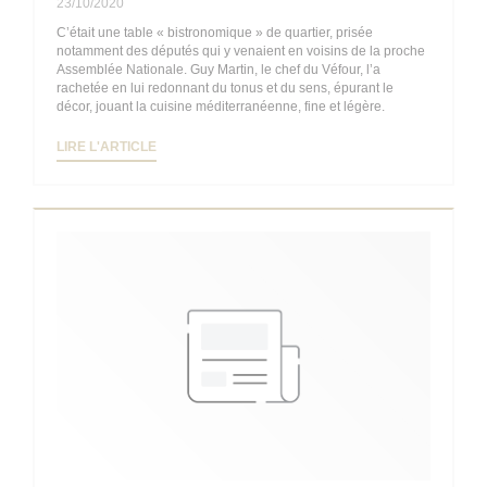
23/10/2020
C’était une table « bistronomique » de quartier, prisée
notamment des députés qui y venaient en voisins de la proche
Assemblée Nationale. Guy Martin, le chef du Véfour, l’a
rachetée en lui redonnant du tonus et du sens, épurant le
décor, jouant la cuisine méditerranéenne, fine et légère.
((OUVRE UNE NOUVELLE FENÊTRE))
LIRE L'ARTICLE