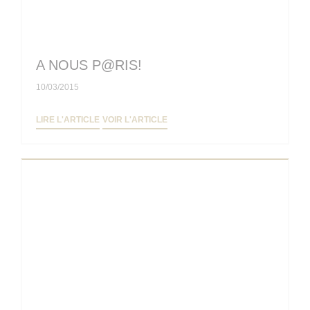
A NOUS P@RIS!
10/03/2015
((OUVRE UNE NOUVELLE FENÊTRE))
((OUVRE UNE NOUVELLE FENÊTRE
LIRE L'ARTICLE
VOIR L'ARTICLE