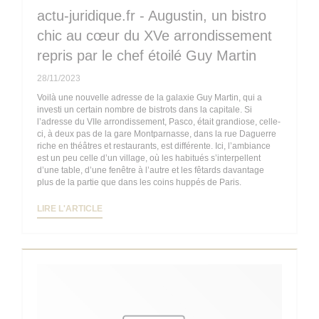
actu-juridique.fr - Augustin, un bistro
chic au cœur du XVe arrondissement
repris par le chef étoilé Guy Martin
28/11/2023
Voilà une nouvelle adresse de la galaxie Guy Martin, qui a
investi un certain nombre de bistrots dans la capitale. Si
l’adresse du VIIe arrondissement, Pasco, était grandiose, celle-
ci, à deux pas de la gare Montparnasse, dans la rue Daguerre
riche en théâtres et restaurants, est différente. Ici, l’ambiance
est un peu celle d’un village, où les habitués s’interpellent
d’une table, d’une fenêtre à l’autre et les fêtards davantage
plus de la partie que dans les coins huppés de Paris.
((OUVRE UNE NOUVELLE FENÊTRE))
LIRE L'ARTICLE