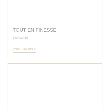
TOUT EN FINESSE
13/03/2015
((OUVRE UNE NOUVELLE FENÊTRE))
VOIR L'ARTICLE