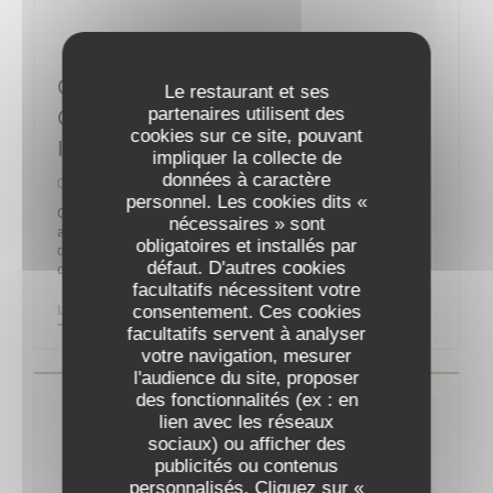
Guy Martin : “La Reprise Sera
Le restaurant et ses
partenaires utilisent des
Compliquée Sans La Clientèle
cookies sur ce site, pouvant
Internationale”
impliquer la collecte de
données à caractère
06/05/2020
personnel. Les cookies dits «
On ne présente plus le chef Guy Martin, un des célèbres
nécessaires » sont
acteurs de la gastronomie française, propriétaire et chef
obligatoires et installés par
d’orchestre du Grand Véfour depuis 2011 après y être entré
défaut. D'autres cookies
comme directeur en 1991 pour la famille Jean Taittinger.
facultatifs nécessitent votre
consentement. Ces cookies
((OUVRE UNE NOUVELLE FENÊTRE))
LIRE L'ARTICLE
facultatifs servent à analyser
votre navigation, mesurer
l'audience du site, proposer
des fonctionnalités (ex : en
lien avec les réseaux
sociaux) ou afficher des
publicités ou contenus
personnalisés. Cliquez sur «