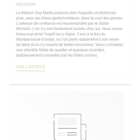
08/10/2024
La Maison Guy Martin propose avec Augustin un bistrot qui
joue, avec ses élans gastronomiques, dans la cour des grands.
L’adresse de confiance est recommandée par le Guide
Michelin. L’on s’y sent facilement comme chez soi. Nous avons
beaucoup aimé l’esprit qui y règne. Celui à la fois du
Montparnasse d’antan, où l’on parle rapidement à son voisin
de table et où s’y nouent de belles rencontres. Vous y croiserez
une clientèle fidèle de quartier et quelques touristes,
judicieusement conseillés par les hôtels voisins.
((OUVRE UNE NOUVELLE FENÊTRE))
LIRE L'ARTICLE