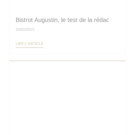
Bistrot Augustin, le test de la rédac
25/02/2015
((OUVRE UNE NOUVELLE FENÊTRE))
LIRE L'ARTICLE