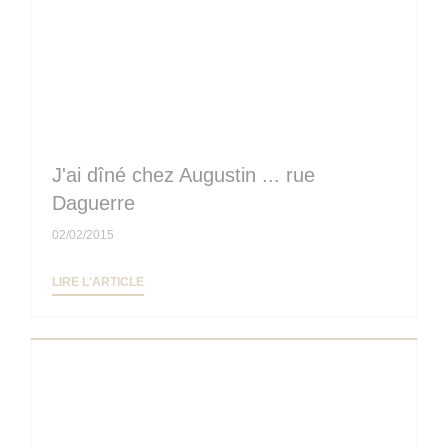
J'ai dîné chez Augustin ... rue
Daguerre
02/02/2015
((OUVRE UNE NOUVELLE FENÊTRE))
LIRE L'ARTICLE