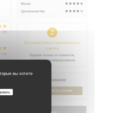
Меню
Цена/качество
:
5
/5
Исключительно проверенные
оценки
:
5
/5
Оценки только от клиентов,
сделавших резервирование
оторые вы хотите
:
5
/5
Бронирование
ЗАБРОНИРОВАТЬ СТОЛИК
ровать
Меню