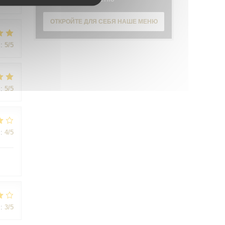
:
5
/5
ОТКРОЙТЕ ДЛЯ СЕБЯ НАШЕ МЕНЮ
:
5
/5
:
5
/5
:
4
/5
:
3
/5