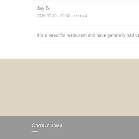
Jay
B
2026-07-20
- 19:00 - гости 4
It is a beautiful restaurant and have generally had v
Связь с нами