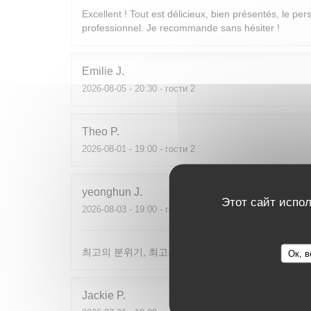
Excellent ! Tout est délicieux, bien présentés, le per
professionnel. Je recommande sans hésiter !
Emilie
J
2026-08-05
- 20:30 - гости 2
Theo
P
2026-08-01
- 19:00 - гости 2
yeonghun
J
Этот сайт испол
2026-08-03
- 19:00 - гости 4
최고의 분위기, 최고의 맛, 프랑스어가 서툴지만 서버
Ок, в
Jackie
P