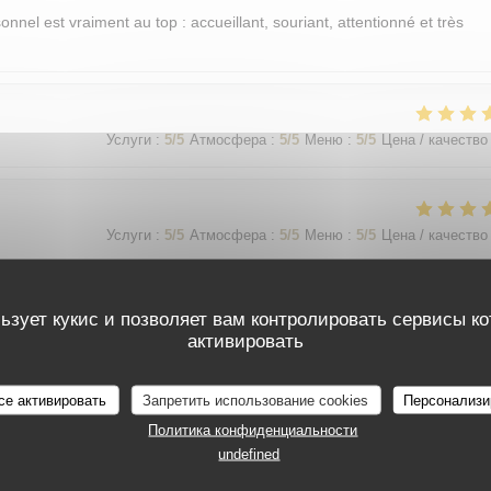
sonnel est vraiment au top : accueillant, souriant, attentionné et très
Услуги
:
5
/5
Атмосфера
:
5
/5
Меню
:
5
/5
Цена / качество
Услуги
:
5
/5
Атмосфера
:
5
/5
Меню
:
5
/5
Цена / качество
ьзует кукис и позволяет вам контролировать сервисы к
Услуги
:
5
/5
Атмосфера
:
5
/5
Меню
:
5
/5
Цена / качество
активировать
가 친절함
се активировать
Запретить использование cookies
Персонализи
Политика конфиденциальности
undefined