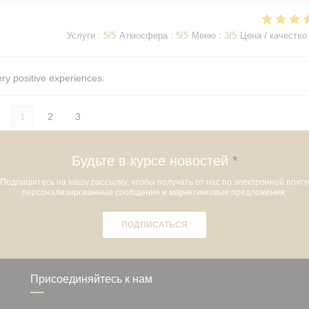
Услуги
:
5
/5
Атмосфера
:
5
/5
Меню
:
3
/5
Цена / качество
ery positive experiences.
1
2
3
Будьте в курсе новостей
*
Подпишитесь на нашу рассылку, чтобы получать от нас по электронной почте
персонализированные сообщения и маркетинговые предложения.
ПОДПИСАТЬСЯ
Присоединяйтесь к нам