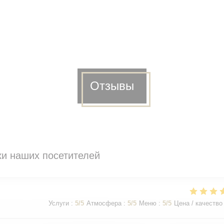
Отзывы
и наших посетителей
Услуги
:
5
/5
Атмосфера
:
5
/5
Меню
:
5
/5
Цена / качество