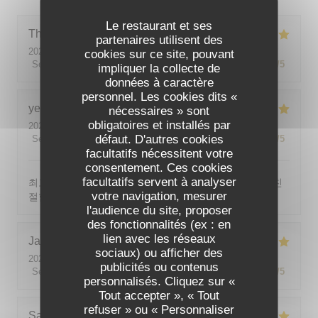
Le restaurant et ses
Theo
P
partenaires utilisent des
2026-08-01
- 19:00 - Couverts 2
cookies sur ce site, pouvant
Service
:
5
/5
Ambiance
:
5
/5
Cuisine
:
5
/5
Qualité / Prix
:
5
/5
impliquer la collecte de
données à caractère
personnel. Les cookies dits «
yeonghun
J
nécessaires » sont
obligatoires et installés par
2026-08-03
- 19:00 - Couverts 4
défaut. D'autres cookies
Service
:
5
/5
Ambiance
:
5
/5
Cuisine
:
5
/5
Qualité / Prix
:
5
/5
facultatifs nécessitent votre
consentement. Ces cookies
facultatifs servent à analyser
최고의 분위기, 최고의 맛, 프랑스어가 서툴지만 서버가 친
votre navigation, mesurer
절함
l'audience du site, proposer
des fonctionnalités (ex : en
lien avec les réseaux
Jackie
P
sociaux) ou afficher des
2026-07-31
- 19:00 - Couverts 2
publicités ou contenus
Service
:
5
/5
Ambiance
:
5
/5
Cuisine
:
5
/5
Qualité / Prix
:
5
/5
personnalisés. Cliquez sur «
Tout accepter », « Tout
refuser » ou « Personnaliser
Sabine
E