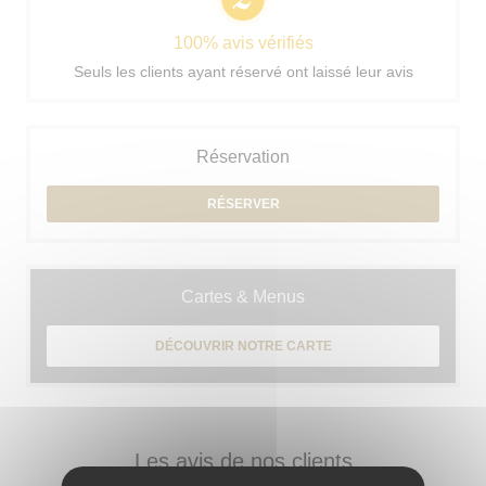
100% avis vérifiés
Seuls les clients ayant réservé ont laissé leur avis
Réservation
RÉSERVER
Cartes & Menus
DÉCOUVRIR NOTRE CARTE
Les avis de nos clients