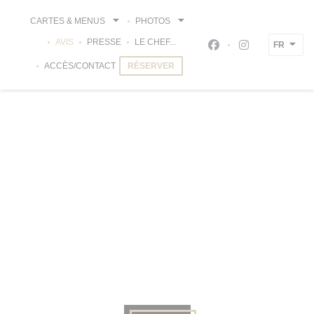
Personnalisation de vos choix en matière de cookies
CARTES & MENUS
PHOTOS
AVIS
PRESSE
LE CHEF...
FR
Facebook ((ouvre un
Instagram ((ou
ACCÈS/CONTACT
RÉSERVER