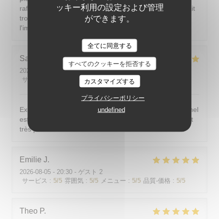
ッキー利用の設定および管理
rafraîchir ; si la climatisation n'est pas possible, il faudrait
ができます。
trouver une autre solution. J'aimerais dîner sans avoir
l'impression d'être dans un sauna.
全てに同意する
Sarah-Lou
T
すべてのクッキーを拒否する
2026-08-03
- 19:30 - ゲスト 4
サービス
:
5
/5
雰囲気
:
5
/5
メニュー
:
5
/5
品質-価格
:
5
/5
カスタマイズする
プライバシーポリシー
Excellent ! Tout est délicieux, bien présentés, le personnel
undefined
est vraiment au top : accueillant, souriant, attentionné et
très professionnel. Je recommande sans hésiter !
Emilie
J
2026-08-05
- 20:30 - ゲスト 2
サービス
:
5
/5
雰囲気
:
5
/5
メニュー
:
5
/5
品質-価格
:
5
/5
Theo
P