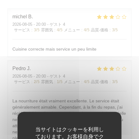
michel
B
2026-08-05
- 20:00 - ゲスト 4
サービス
:
3
/5
雰囲気
:
4
/5
メニュー
:
4
/5
品質-価格
:
3
/5
Cuisine correcte mais service un peu limite
Pedro
J
2026-08-05
- 20:00 - ゲスト 4
サービス
:
2
/5
雰囲気
:
1
/5
メニュー
:
4
/5
品質-価格
:
3
/5
La nourriture était vraiment excellente. Le service était
généralement aimable. Cependant, à la fin du repas, j'ai
réglé l'addition discrètement à la caisse pour éviter qu'elle
ne soit présentée à table. Or, en partant, un serveur peu
attentionné est venu encaisser et, après le malentendu,
当サイトはクッキーを利用し
ne s'est même pas excusé correctement. De plus, en
ております。お客様自身でク
plein été parisien, il est indispensable de pouvoir se