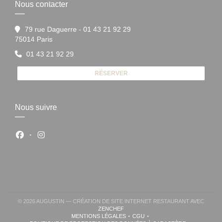
Nous contacter
79 rue Daguerre - 01 43 21 92 29
((ouvre une nouvelle fenêtre))
75014 Paris
01 43 21 92 29
RÉSERVER
Nous suivre
Facebook ((ouvre une nouvelle fenêtre))
Instagram ((ouvre une nouvelle fenêtre))
© 2026 AUGUSTIN — CRÉATION DE SITE INTERNET RESTAURANT AVEC
((OUVRE UNE NOUVELLE FENÊTRE))
ZENCHEF
MENTIONS LÉGALES
CGU
((OUVRE UNE NOUVELLE FENÊTRE))
((OUVRE UNE NOUVELLE FENÊ