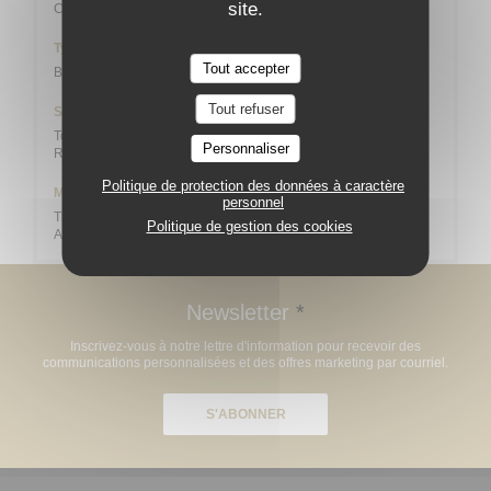
site.
Cuisine Créative, Bistronomique
Type de restaurant
Tout accepter
Bistrot
Tout refuser
Services
Toilette et accès adaptés aux personnes à mobilité réduite,
Personnaliser
Repas de groupes
Politique de protection des données à caractère
Moyens de paiement
personnel
Titres restaurant (uniquement le midi), Espèces, Maestro, Visa,
Politique de gestion des cookies
American Express, Carte Bleue
Newsletter
*
Inscrivez-vous à notre lettre d'information pour recevoir des
communications personnalisées et des offres marketing par courriel.
S'ABONNER