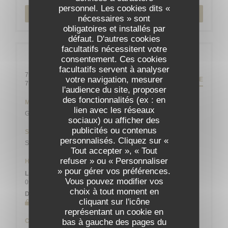
personnel. Les cookies dits «
RÉSERVER
nécessaires » sont
obligatoires et installés par
défaut. D'autres cookies
facultatifs nécessitent votre
Infos pratiques
consentement. Ces cookies
facultatifs servent à analyser
79 rue Daguerre - 01 43 21 92 29
votre navigation, mesurer
ITINÉRAIRE
((ouvre une nouvelle fenêtre))
75014 Paris
l'audience du site, proposer
des fonctionnalités (ex : en
Métro
lien avec les réseaux
Gaîté
sociaux) ou afficher des
publicités ou contenus
Station de vélos
personnalisés. Cliquez sur «
Station n° 14103 132 / 136 AVENUE DU MAINE
Tout accepter », « Tout
refuser » ou « Personnaliser
Horaires
» pour gérer vos préférences.
Lun
-
Sam
Vous pouvez modifier vos
09h00 - 13h45
19h00 - 21h45
•
choix à tout moment en
Dimanche
cliquant sur l'icône
Fermé
représentant un cookie en
bas à gauche des pages du
Cuisine