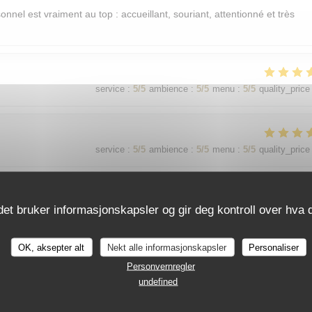
sonnel est vraiment au top : accueillant, souriant, attentionné et très
service
:
5
/5
ambience
:
5
/5
menu
:
5
/5
quality_price
service
:
5
/5
ambience
:
5
/5
menu
:
5
/5
quality_price
det bruker informasjonskapsler og gir deg kontroll over hva d
service
:
5
/5
ambience
:
5
/5
menu
:
5
/5
quality_price
OK, aksepter alt
Nekt alle informasjonskapsler
Personaliser
가 친절함
Personvernregler
undefined