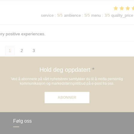
service
:
5
/5
ambience
:
5
/5
menu
:
3
/5
quality_price
ery positive experiences.
1
2
3
Hold deg oppdatert
*
Ved å abonnere på vårt nyhetsbrev samtykker du til å motta personlig
kommunikasjon og markedsføringstilbud på e-post fra oss.
ABONNER
Følg oss