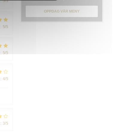
:
5
/5
OPPDAG VÅR MENY
:
5
/5
:
5
/5
:
4
/5
:
3
/5