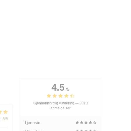
4.5
/5
Gjennomsnittlig vurdering —
3813
anmeldelser
:
5
/5
Tjeneste