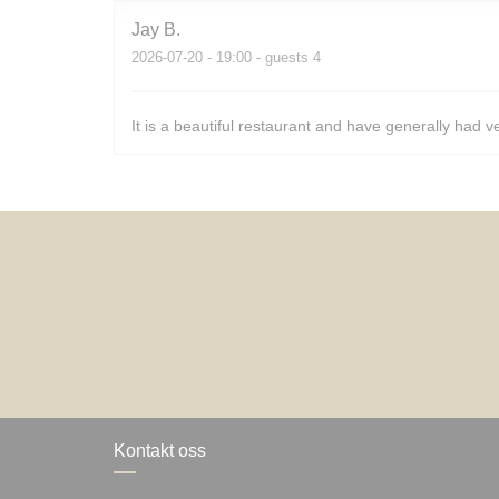
Jay
B
2026-07-20
- 19:00 - guests 4
It is a beautiful restaurant and have generally had v
Kontakt oss