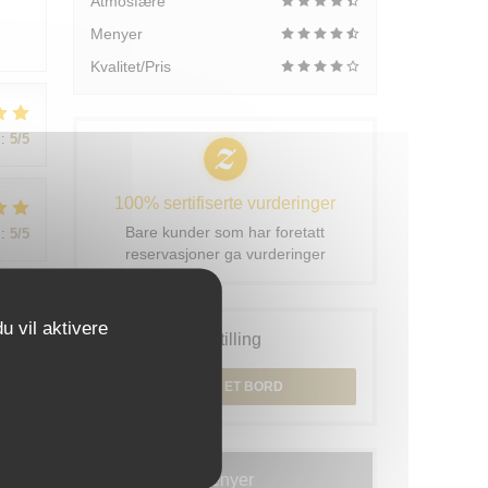
Atmosfære
Menyer
Kvalitet/Pris
:
5
/5
100% sertifiserte vurderinger
Bare kunder som har foretatt
:
5
/5
reservasjoner ga vurderinger
u vil aktivere
:
5
/5
Bestilling
BESTILL ET BORD
Menyer