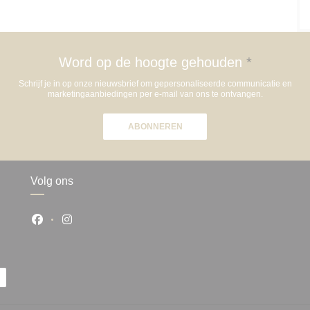
Word op de hoogte gehouden
*
Schrijf je in op onze nieuwsbrief om gepersonaliseerde communicatie en
marketingaanbiedingen per e-mail van ons te ontvangen.
ABONNEREN
Volg ons
Facebook ((opent in een nieuw venster))
Instagram ((opent in een nieuw venster))