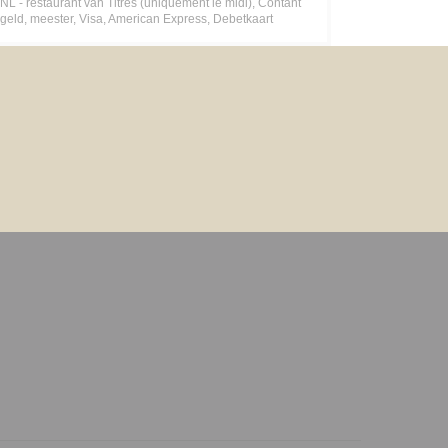
NL - restaurant van Titres (uniquement le midi), Contant
geld, meester, Visa, American Express, Debetkaart