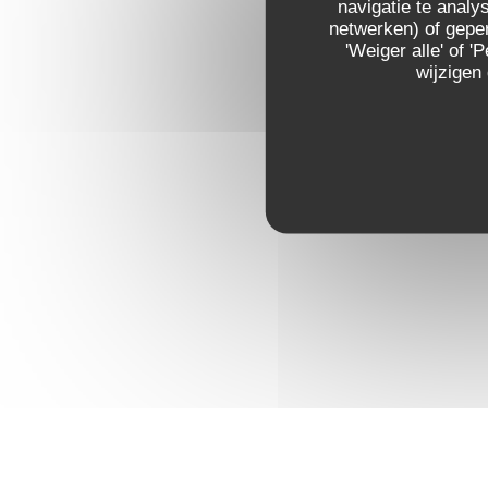
navigatie te analys
netwerken) of geper
'Weiger alle' of
wijzigen