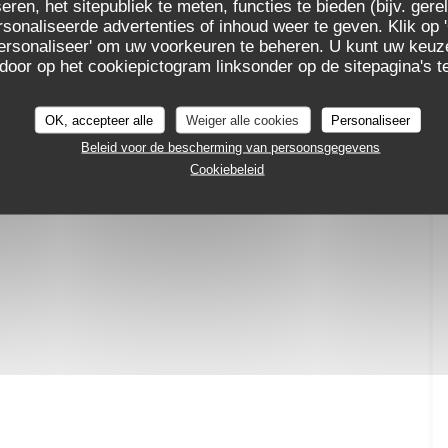
eren, het sitepubliek te meten, functies te bieden (bijv. ger
sonaliseerde advertenties of inhoud weer te geven. Klik op '
 'Personaliseer' om uw voorkeuren te beheren. U kunt uw keu
 door op het cookiepictogram linksonder op de sitepagina's te
OK, accepteer alle
Weiger alle cookies
Personaliseer
Beleid voor de bescherming van persoonsgegevens
Cookiebeleid