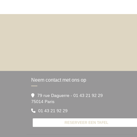
Neem contact met ons op
79 rue Daguerre - 01 43 21 92 29
((opent in een nieuw venster))
75014 Paris
01 43 21 92 29
RESERVEER EEN TAFEL