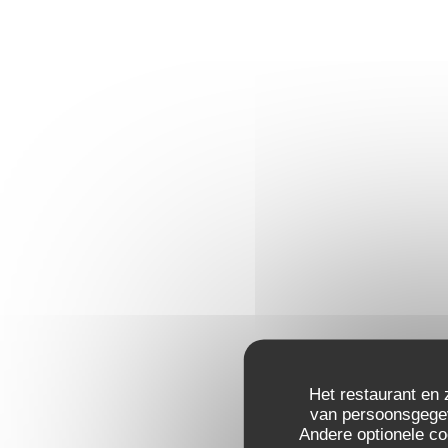
Het restaurant en 
van persoonsgegeve
Andere optionele c