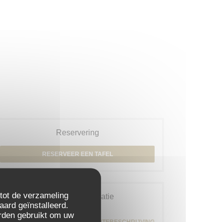
Reservering
RESERVEER EEN TAFEL
 tot de verzameling
Algemene informatie
aard geïnstalleerd.
rden gebruikt om uw
79 rue Daguerre - 01 43 21 92