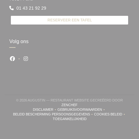
01 43 21 92 29
RESERVEER EEN TAFEL
Volg ons
Facebook ((opent in een nieuw venster))
Instagram ((opent in een nieuw venster))
© 2026 AUGUSTIN — RESTAURANT WEBSITE GECREËERD DOOR
((OPENT IN EEN NIEUW VENSTER))
ZENCHEF
DISCLAIMER
GEBRUIKSVOORWAARDEN
((OPENT IN EEN NIEUW VENSTER))
((OPENT IN EEN NIEUW VENSTER))
BELEID BESCHERMING PERSOONSGEGEVENS
COOKIES BELEID
((OPENT IN EEN NIEUW VENSTER))
((OPENT IN EEN 
TOEGANKELIJKHEID
((OPENT IN EEN NIEUW VENSTER))