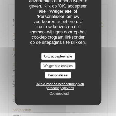
advertenties of inhoud weer te
geven. Klik op 'OK, accepteer
alle', 'Weiger alle' of
Algemene informatie
'Personaliseer' om uw
79 rue Daguerre - 01 43 21 92 29
voorkeuren te beheren. U
ROUTEBESCHRIJVING
((opent in een nieuw venster))
75014 Paris
kunt uw keuzes op elk
moment wijzigen door op het
Ondergrondse
cookiepictogram linksonder
Gaîté
op de sitepagina's te klikken.
Bike station
Station n° 14103 132 / 136 AVENUE DU MAINE
OK, accepteer alle
Openingstijden
Weiger alle cookies
Maa
-
Zat
Personaliseer
09:00 - 13:45
19:00 - 21:45
•
Zondag
Beleid voor de bescherming van
Gesloten
persoonsgegevens
Cookiebeleid
Keuken
Creatief, Bistronomique
Soort bedrijf
kroeg