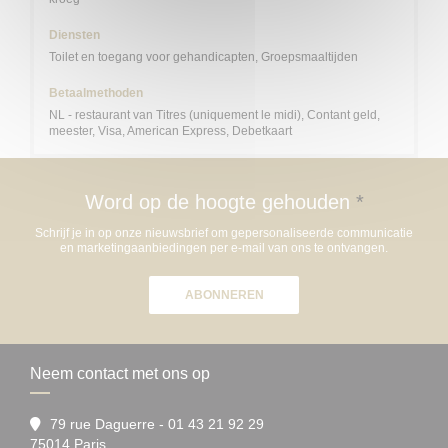
Diensten
Toilet en toegang voor gehandicapten, Groepsmaaltijden
Betaalmethoden
NL - restaurant van Titres (uniquement le midi), Contant geld,
meester, Visa, American Express, Debetkaart
Word op de hoogte gehouden
*
Schrijf je in op onze nieuwsbrief om gepersonaliseerde communicatie
en marketingaanbiedingen per e-mail van ons te ontvangen.
ABONNEREN
Neem contact met ons op
79 rue Daguerre - 01 43 21 92 29
((opent in een nieuw venster))
75014 Paris