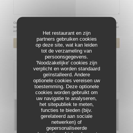
Op grond van de privacywetgeving heeft u het recht om u af te melden voor
telefonische marketing via het Bel-me-niet Register:
bel-me-niet.nl
. Voor meer
informatie over hoe wij uw gegevens verwerken, zie ons
privacybeleid
.
Het restaurant en zijn
partners gebruiken cookies
op deze site, wat kan leiden
tot de verzameling van
persoonsgegevens.
'Noodzakelijke' cookies zijn
verplicht en worden standaard
Reservering
geïnstalleerd. Andere
optionele cookies vereisen uw
RESERVEER EEN TAFEL
toestemming. Deze optionele
cookies worden gebruikt om
uw navigatie te analyseren,
het sitepubliek te meten,
Menu's
functies te bieden (bijv.
gerelateerd aan sociale
ONTDEK ONS MENU
netwerken) of
gepersonaliseerde