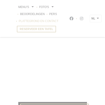
Cookies beheer paneel
MENU'S
FOTO'S
BEOORDELINGEN
PERS
NL
Facebook ((opent in
Instagram ((op
PLATTEGROND EN CONTACT
RESERVEER EEN TAFEL