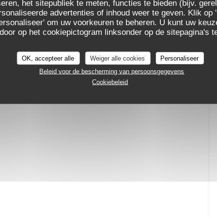
eren, het sitepubliek te meten, functies te bieden (bijv. ger
sonaliseerde advertenties of inhoud weer te geven. Klik op '
 'Personaliseer' om uw voorkeuren te beheren. U kunt uw keu
 door op het cookiepictogram linksonder op de sitepagina's te
OK, accepteer alle
Weiger alle cookies
Personaliseer
Beleid voor de bescherming van persoonsgegevens
Cookiebeleid