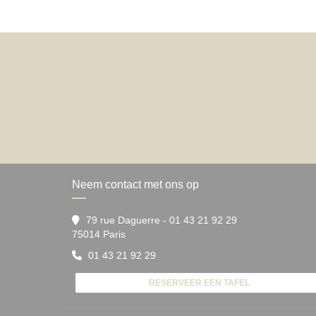
Neem contact met ons op
79 rue Daguerre - 01 43 21 92 29
((opent in een nieuw venster))
75014 Paris
01 43 21 92 29
RESERVEER EEN TAFEL