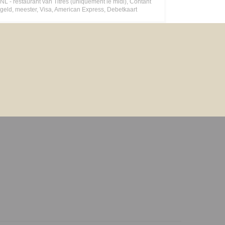
NL - restaurant van Titres (uniquement le midi), Contant
geld, meester, Visa, American Express, Debetkaart