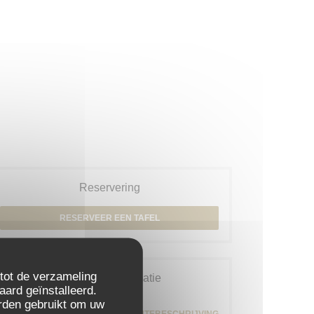
Reservering
RESERVEER EEN TAFEL
 tot de verzameling
Algemene informatie
aard geïnstalleerd.
rden gebruikt om uw
79 rue Daguerre - 01 43 21 92