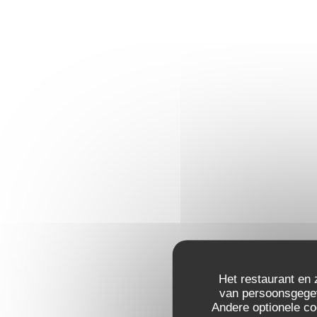
Het restaurant en 
van persoonsgegeve
Andere optionele c