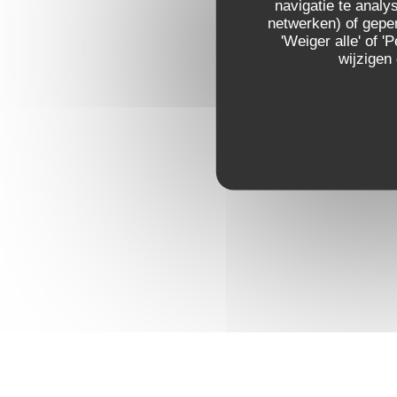
navigatie te analys
netwerken) of geper
'Weiger alle' of
wijzigen