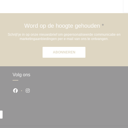
Word op de hoogte gehouden
*
Schrijf je in op onze nieuwsbrief om gepersonaliseerde communicatie en
marketingaanbiedingen per e-mail van ons te ontvangen.
ABONNEREN
Volg ons
Facebook ((opent in een nieuw venster))
Instagram ((opent in een nieuw venster))