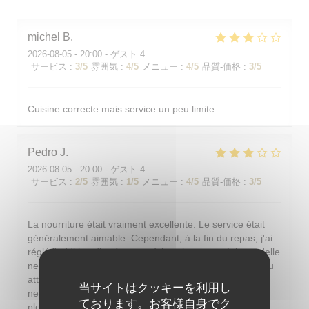
michel
B
2026-08-05
- 20:00 - ゲスト 4
サービス
:
3
/5
雰囲気
:
4
/5
メニュー
:
4
/5
品質-価格
:
3
/5
Cuisine correcte mais service un peu limite
Pedro
J
2026-08-05
- 20:00 - ゲスト 4
サービス
:
2
/5
雰囲気
:
1
/5
メニュー
:
4
/5
品質-価格
:
3
/5
La nourriture était vraiment excellente. Le service était
généralement aimable. Cependant, à la fin du repas, j'ai
réglé l'addition discrètement à la caisse pour éviter qu'elle
ne soit présentée à table. Or, en partant, un serveur peu
attentionné est venu encaisser et, après le malentendu,
当サイトはクッキーを利用し
ne s'est même pas excusé correctement. De plus, en
ております。お客様自身でク
plein été parisien, il est indispensable de pouvoir se