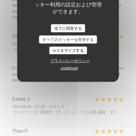
ッキー利用の設定および管理
rafraîchir ; si la climatisation n'est pas possible, il faudrait
ができます。
trouver une autre solution. J'aimerais dîner sans avoir
l'impression d'être dans un sauna.
全てに同意する
Sarah-Lou
T
すべてのクッキーを拒否する
2026-08-03
- 19:30 - ゲスト 4
サービス
:
5
/5
雰囲気
:
5
/5
メニュー
:
5
/5
品質-価格
:
5
/5
カスタマイズする
プライバシーポリシー
Excellent ! Tout est délicieux, bien présentés, le personnel
undefined
est vraiment au top : accueillant, souriant, attentionné et
très professionnel. Je recommande sans hésiter !
Emilie
J
2026-08-05
- 20:30 - ゲスト 2
サービス
:
5
/5
雰囲気
:
5
/5
メニュー
:
5
/5
品質-価格
:
5
/5
Theo
P