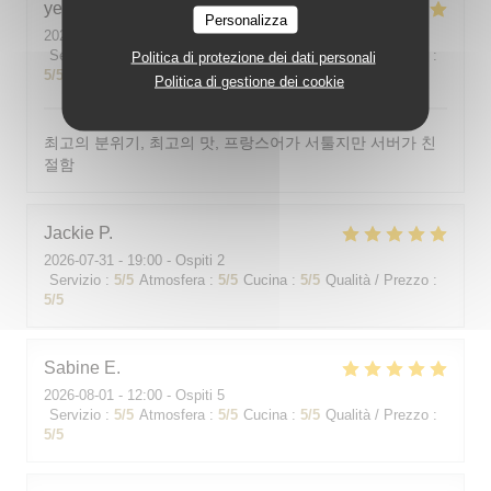
yeonghun
J
Personalizza
2026-08-03
- 19:00 - Ospiti 4
Servizio
:
5
/5
Atmosfera
:
5
/5
Cucina
:
5
/5
Qualità / Prezzo
:
Politica di protezione dei dati personali
5
/5
Politica di gestione dei cookie
최고의 분위기, 최고의 맛, 프랑스어가 서툴지만 서버가 친
절함
Jackie
P
2026-07-31
- 19:00 - Ospiti 2
Servizio
:
5
/5
Atmosfera
:
5
/5
Cucina
:
5
/5
Qualità / Prezzo
:
5
/5
Sabine
E
2026-08-01
- 12:00 - Ospiti 5
Servizio
:
5
/5
Atmosfera
:
5
/5
Cucina
:
5
/5
Qualità / Prezzo
:
5
/5