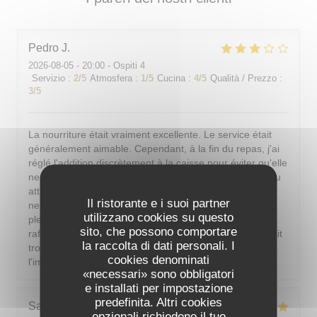
Pedro
J
2026-08-05
- 20:00 - Ospiti 4
Servizio
:
2
/5
Atmosfera
:
1
/5
Cucina
:
4
/5
Qualità / Prezzo
:
3
/5
La nourriture était vraiment excellente. Le service était
généralement aimable. Cependant, à la fin du repas, j'ai
réglé l'addition discrètement à la caisse pour éviter qu'elle
ne soit présentée à table. Or, en partant, un serveur peu
attentionné est venu encaisser et, après le malentendu,
Il ristorante e i suoi partner
ne s'est même pas excusé correctement. De plus, en
utilizzano cookies su questo
plein été parisien, il est indispensable de pouvoir se
sito, che possono comportare
rafraîchir ; si la climatisation n'est pas possible, il faudrait
la raccolta di dati personali. I
trouver une autre solution. J'aimerais dîner sans avoir
cookies denominati
l'impression d'être dans un sauna.
«necessari» sono obbligatori
e installati per impostazione
predefinita. Altri cookies
Sarah-Lou
T
opzionali richiedono il tuo