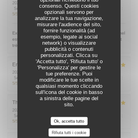
2026-08-03
- 19:30 - Ospiti 4
consenso. Questi cookies
Servizio
:
5
/5
Atmosfera
:
5
/5
Cucina
:
5
/5
Qualità / Prezzo
:
opzionali servono per
5
/5
analizzare la tua navigazione,
misurare l'audience del sito,
fornire funzionalità (ad
Excellent ! Tout est délicieux, bien présentés, le personnel
esempio, legate ai social
est vraiment au top : accueillant, souriant, attentionné et
network) o visualizzare
très professionnel. Je recommande sans hésiter !
pubblicità o contenuti
personalizzati. Clicca su
'Accetta tutto', 'Rifiuta tutto' o
Emilie
J
'Personalizza' per gestire le
2026-08-05
- 20:30 - Ospiti 2
tue preferenze. Puoi
Servizio
:
5
/5
Atmosfera
:
5
/5
Cucina
:
5
/5
Qualità / Prezzo
:
modificare le tue scelte in
5
/5
qualsiasi momento cliccando
sull'icona del cookie in basso
a sinistra delle pagine del
Theo
P
sito.
2026-08-01
- 19:00 - Ospiti 2
Servizio
:
5
/5
Atmosfera
:
5
/5
Cucina
:
5
/5
Qualità / Prezzo
:
Ok, accetta tutto
5
/5
Rifiuta tutti i cookie