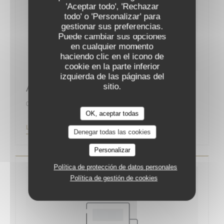
'Aceptar todo', 'Rechazar
todo' o 'Personalizar' para
gestionar sus preferencias.
Puede cambiar sus opciones
en cualquier momento
haciendo clic en el icono de
cookie en la parte inferior
izquierda de las páginas del
sitio.
Augustin, la nouvelle bonne adresse
01/09/2019
OK, aceptar todas
((ABRE EN UNA NUEVA VENTANA))
LEA EL ARTICULO
Denegar todas las cookies
Personalizar
Política de protección de datos personales
Política de gestión de cookies