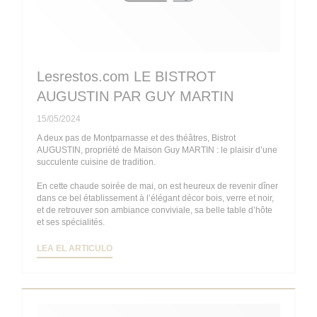
Lesrestos.com LE BISTROT
AUGUSTIN PAR GUY MARTIN
15/05/2024
A deux pas de Montparnasse et des théâtres, Bistrot
AUGUSTIN, propriété de Maison Guy MARTIN : le plaisir d’une
succulente cuisine de tradition.
En cette chaude soirée de mai, on est heureux de revenir dîner
dans ce bel établissement à l’élégant décor bois, verre et noir,
et de retrouver son ambiance conviviale, sa belle table d’hôte
et ses spécialités.
((ABRE EN UNA NUEVA VENTANA))
LEA EL ARTICULO