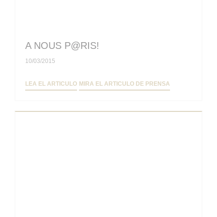
A NOUS P@RIS!
10/03/2015
((ABRE EN UNA NUEVA VENTANA))
((ABRE EN UNA
LEA EL ARTICULO
MIRA EL ARTICULO DE PRENSA