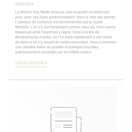
08/10/2024
La Maison Guy Martin propose avec Augustin un bistrot qui
joue, avec ses élans gastronomiques, dans la cour des grands.
L’adresse de confiance est recommandée par le Guide
Michelin. L’on s’y sent facilement comme chez soi. Nous avons
beaucoup aimé l’esprit qui y règne. Celui à la fois du
Montparnasse d’antan, où l’on parle rapidement à son voisin
de table et où s’y nouent de belles rencontres. Vous y croiserez
une clientèle fidèle de quartier et quelques touristes,
judicieusement conseillés par les hôtels voisins.
((ABRE EN UNA NUEVA VENTANA))
LEA EL ARTICULO