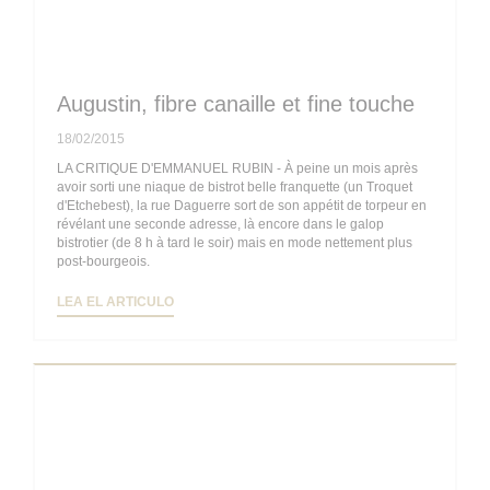
Augustin, fibre canaille et fine touche
18/02/2015
LA CRITIQUE D'EMMANUEL RUBIN - À peine un mois après
avoir sorti une niaque de bistrot belle franquette (un Troquet
d'Etchebest), la rue Daguerre sort de son appétit de torpeur en
révélant une seconde adresse, là encore dans le galop
bistrotier (de 8 h à tard le soir) mais en mode nettement plus
post-bourgeois.
((ABRE EN UNA NUEVA VENTANA))
LEA EL ARTICULO