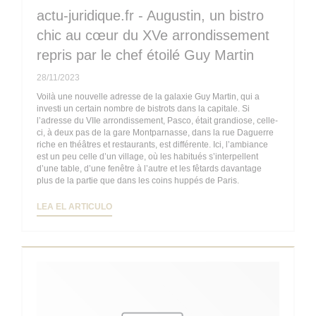
actu-juridique.fr - Augustin, un bistro
chic au cœur du XVe arrondissement
repris par le chef étoilé Guy Martin
28/11/2023
Voilà une nouvelle adresse de la galaxie Guy Martin, qui a
investi un certain nombre de bistrots dans la capitale. Si
l’adresse du VIIe arrondissement, Pasco, était grandiose, celle-
ci, à deux pas de la gare Montparnasse, dans la rue Daguerre
riche en théâtres et restaurants, est différente. Ici, l’ambiance
est un peu celle d’un village, où les habitués s’interpellent
d’une table, d’une fenêtre à l’autre et les fêtards davantage
plus de la partie que dans les coins huppés de Paris.
((ABRE EN UNA NUEVA VENTANA))
LEA EL ARTICULO