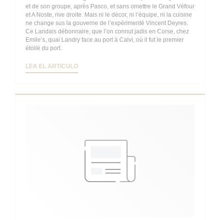
et de son groupe, après Pasco, et sans omettre le Grand Véfour
et A Noste, rive droite. Mais ni le décor, ni l’équipe, ni la cuisine
ne change sus la gouverne de l’expérimenté Vincent Deyres.
Ce Landais débonnaire, que l’on connut jadis en Corse, chez
Emile’s, quai Landry face au port à Calvi, où il fut le premier
étoilé du port.
((ABRE EN UNA NUEVA VENTANA))
LEA EL ARTICULO