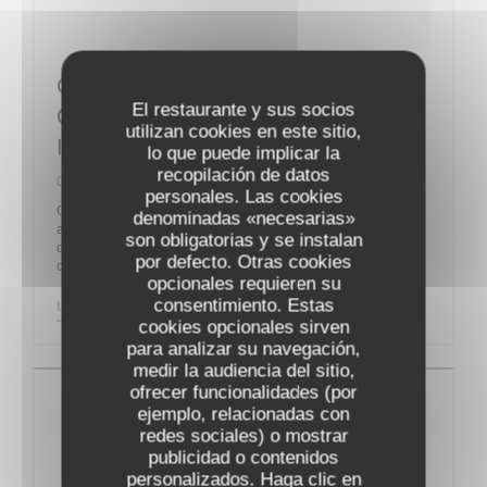
Guy Martin : “La Reprise Sera
El restaurante y sus socios
Compliquée Sans La Clientèle
utilizan cookies en este sitio,
Internationale”
lo que puede implicar la
recopilación de datos
06/05/2020
personales. Las cookies
On ne présente plus le chef Guy Martin, un des célèbres
denominadas «necesarias»
acteurs de la gastronomie française, propriétaire et chef
son obligatorias y se instalan
d’orchestre du Grand Véfour depuis 2011 après y être entré
por defecto. Otras cookies
comme directeur en 1991 pour la famille Jean Taittinger.
opcionales requieren su
consentimiento. Estas
((ABRE EN UNA NUEVA VENTANA))
LEA EL ARTICULO
cookies opcionales sirven
para analizar su navegación,
medir la audiencia del sitio,
ofrecer funcionalidades (por
ejemplo, relacionadas con
redes sociales) o mostrar
publicidad o contenidos
personalizados. Haga clic en