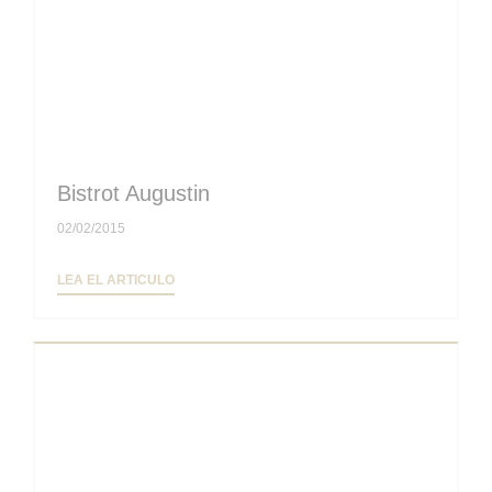
Bistrot Augustin
02/02/2015
((ABRE EN UNA NUEVA VENTANA))
LEA EL ARTICULO