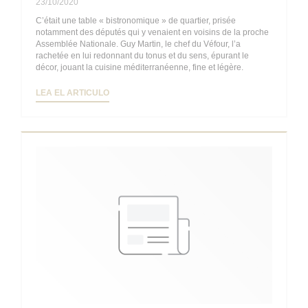
23/10/2020
C’était une table « bistronomique » de quartier, prisée
notamment des députés qui y venaient en voisins de la proche
Assemblée Nationale. Guy Martin, le chef du Véfour, l’a
rachetée en lui redonnant du tonus et du sens, épurant le
décor, jouant la cuisine méditerranéenne, fine et légère.
((ABRE EN UNA NUEVA VENTANA))
LEA EL ARTICULO