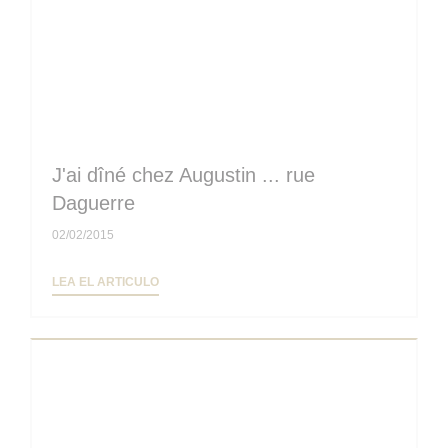
J'ai dîné chez Augustin ... rue
Daguerre
02/02/2015
((ABRE EN UNA NUEVA VENTANA))
LEA EL ARTICULO