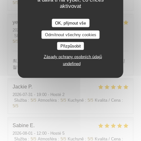
5
/5
aktivovat
yeonghun
J
OK, přijmout vše
2026-08-03
- 19:00 - Hosté 4
Odmítnout všechny cookies
Služba
:
5
/5
Atmosféra
:
5
/5
Kuchyně
:
5
/5
Kvalita / Cena
:
5
/5
Přizpůsobit
Zásady ochrany osobních údajů
최고의 분위기, 최고의 맛, 프랑스어가 서툴지만 서버가 친
undefined
절함
Jackie
P
2026-07-31
- 19:00 - Hosté 2
Služba
:
5
/5
Atmosféra
:
5
/5
Kuchyně
:
5
/5
Kvalita / Cena
:
5
/5
Sabine
E
2026-08-01
- 12:00 - Hosté 5
Služba
:
5
/5
Atmosféra
:
5
/5
Kuchyně
:
5
/5
Kvalita / Cena
: