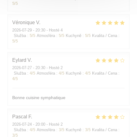
5
/5
Véronique
V
2026-07-29
- 20:30 - Hosté 4
Služba
:
5
/5
Atmosféra
:
5
/5
Kuchyně
:
5
/5
Kvalita / Cena
:
5
/5
Eylard
V
2026-07-27
- 20:30 - Hosté 2
Služba
:
4
/5
Atmosféra
:
4
/5
Kuchyně
:
4
/5
Kvalita / Cena
:
4
/5
Bonne cuisine symphatique
Pascal
F
2026-07-24
- 20:00 - Hosté 2
Služba
:
4
/5
Atmosféra
:
3
/5
Kuchyně
:
3
/5
Kvalita / Cena
:
3
/5