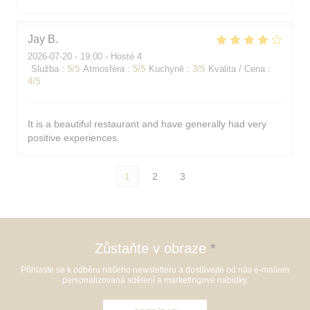
Jay
B
2026-07-20
- 19:00 - Hosté 4
Služba
:
5
/5
Atmosféra
:
5
/5
Kuchyně
:
3
/5
Kvalita / Cena
:
4
/5
It is a beautiful restaurant and have generally had very
positive experiences.
1
2
3
Zůstaňte v obraze
*
Přihlaste se k odběru našeho newsletteru a dostávejte od nás e-mailem
personalizovaná sdělení a marketingové nabídky.