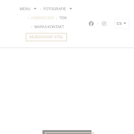
Panel pro správu cookies
MENU
FOTOGRAFIE
HODNOCENÍ
TISK
CS
Facebook ((otevře s
Instagram ((o
MAPA A KONTAKT
REZERVOVAT STŮL