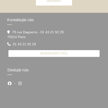
ODEBÍRAT
Kontaktujte nás
79 rue Daguerre - 01 43 21 92 29
((otevře se v novém okně))
75014 Paris
01 43 21 92 29
REZERVOVAT STŮL
Sledujte nás
Facebook ((otevře se v novém okně))
Instagram ((otevře se v novém okně))