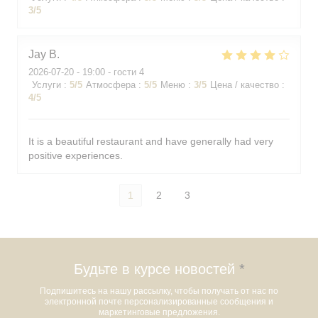
3
/5
Jay
B
2026-07-20
- 19:00 - гости 4
Услуги
:
5
/5
Атмосфера
:
5
/5
Меню
:
3
/5
Цена / качество
:
4
/5
It is a beautiful restaurant and have generally had very
positive experiences.
1
2
3
Будьте в курсе новостей
*
Подпишитесь на нашу рассылку, чтобы получать от нас по
электронной почте персонализированные сообщения и
маркетинговые предложения.