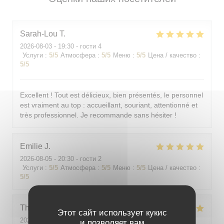
Sarah-Lou
T
2026-08-03
- 19:30 - гости 4
Услуги
:
5
/5
Атмосфера
:
5
/5
Меню
:
5
/5
Цена / качество
:
5
/5
Excellent ! Tout est délicieux, bien présentés, le personnel
est vraiment au top : accueillant, souriant, attentionné et
très professionnel. Je recommande sans hésiter !
Emilie
J
2026-08-05
- 20:30 - гости 2
Услуги
:
5
/5
Атмосфера
:
5
/5
Меню
:
5
/5
Цена / качество
:
5
/5
Theo
P
Этот сайт использует кукис
2026-08-01
- 19:00 - гости 2
и позволяет вам