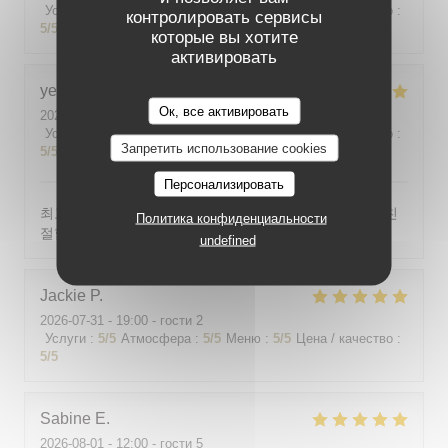
Услуги
:
5
/5
Атмосфера
:
5
/5
Меню
:
5
/5
Цена / качество
:
контролировать сервисы
5
/5
которые вы хотите
активировать
yeonghun
J
Ок, все активировать
2026-08-03
- 19:00 - гости 4
Услуги
:
5
/5
Атмосфера
:
5
/5
Меню
:
5
/5
Цена / качество
:
Запретить использование cookies
5
/5
Персонализировать
최고의 분위기, 최고의 맛, 프랑스어가 서툴지만 서버가 친
Политика конфиденциальности
절함
undefined
Jackie
P
2026-07-31
- 19:00 - гости 2
Услуги
:
5
/5
Атмосфера
:
5
/5
Меню
:
5
/5
Цена / качество
:
5
/5
Sabine
E
2026-08-01
- 12:00 - гости 5