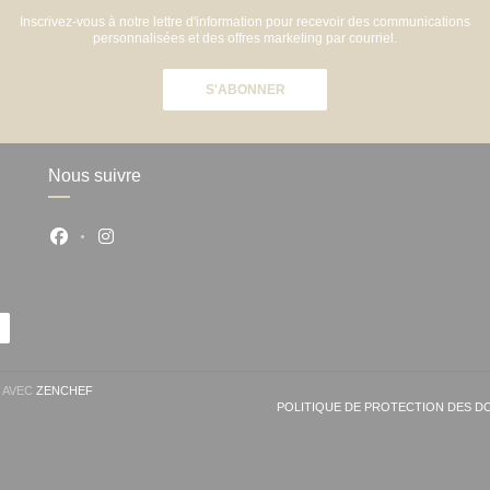
Inscrivez-vous à notre lettre d'information pour recevoir des communications
personnalisées et des offres marketing par courriel.
S'ABONNER
Nous suivre
Facebook ((ouvre une nouvelle fenêtre))
Instagram ((ouvre une nouvelle fenêtre))
((OUVRE UNE NOUVELLE FENÊTRE))
T AVEC
ZENCHEF
POLITIQUE DE PROTECTION DES 