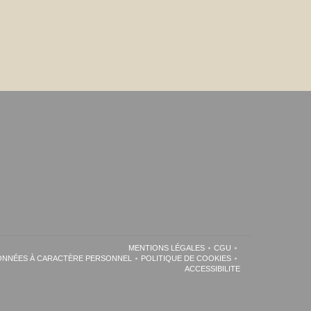
MENTIONS LÉGALES
CGU
((OUVRE UNE NOUVELLE FENÊTRE))
((OUVRE UNE NOUVEL
DONNÉES À CARACTÈRE PERSONNEL
POLITIQUE DE COOKIES
((OUVRE UNE NOUVELLE FENÊTRE))
((OUVRE UNE NOUVELLE FENÊT
ACCESSIBILITE
((OUVRE UNE NOUVELLE 