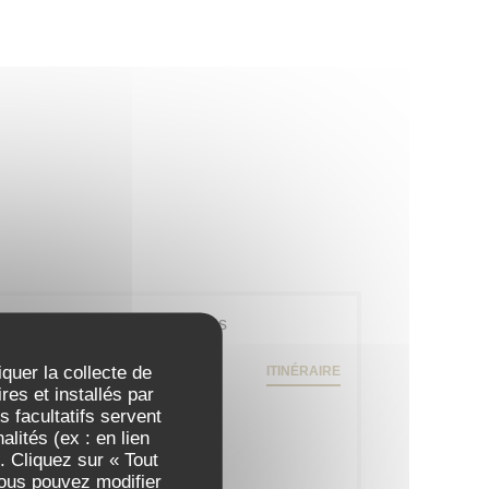
Infos pratiques
79 rue Daguerre - 01 43 21 92 29
iquer la collecte de
ITINÉRAIRE
((ouvre une nouvelle fenêtre))
75014 Paris
es et installés par
 facultatifs servent
Métro
lités (ex : en lien
Gaîté
. Cliquez sur « Tout
Vous pouvez modifier
Station de vélos