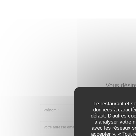
Vous désir
Remplissez le 
Le restaurant et se
données à caractèr
défaut. D'autres co
à analyser votre n
avec les réseaux so
accepter », « Tout 