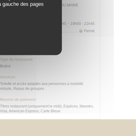
 à gauche des pages
Station n° 14103 132 / 136 AVENUE DU MAINE
Horaires
Lun
-
Sam
09h00 - 13h45
19h00 - 21h45
•
Dimanche
Fermé
Cuisine
Cuisine Créative, Bistronomique
Type de restaurant
Bistrot
Services
Toilette et accès adaptés aux personnes à mobilité
réduite, Repas de groupes
Moyens de paiement
Titres restaurant (uniquement le midi), Espèces, Maestro,
Visa, American Express, Carte Bleue