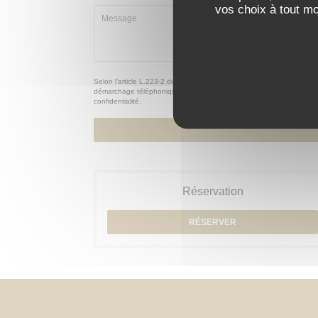
vos choix à tout m
Selon l'article L.223-2 du code de la consommation, il est rappelé qu
démarchage téléphonique Bloctel :
bloctel.gouv.fr
. Pour plus d'infor
confidentialité
.
Réservation
RÉSERVER