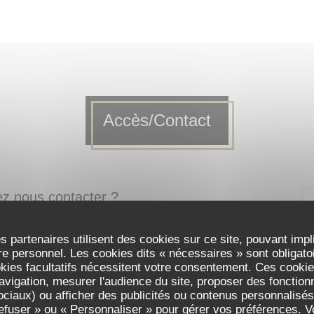
Accès/Contact
ez nous contacter ?
formulaire ci-dessous !
s partenaires utilisent des cookies sur ce site, pouvant impl
e personnel. Les cookies dits « nécessaires » sont obligatoir
okies facultatifs nécessitent votre consentement. Ces cookies
avigation, mesurer l'audience du site, proposer des fonctionna
ciaux) ou afficher des publicités ou contenus personnalisés
refuser » ou « Personnaliser » pour gérer vos préférences. 