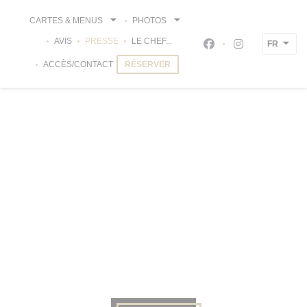
Personnalisation de vos choix en matière de cookies
CARTES & MENUS
PHOTOS
AVIS
PRESSE
LE CHEF...
FR
Facebook ((ouvre un
Instagram ((ou
ACCÈS/CONTACT
RÉSERVER