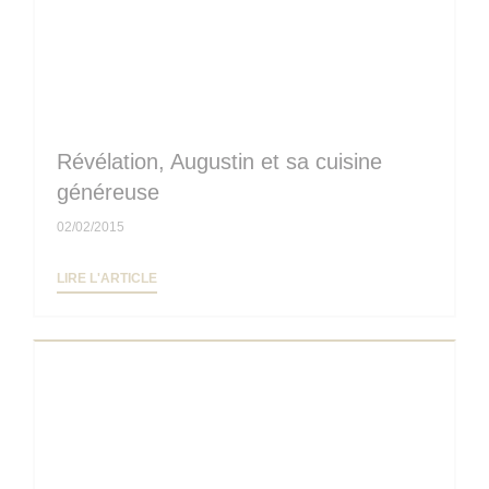
Révélation, Augustin et sa cuisine
généreuse
02/02/2015
((OUVRE UNE NOUVELLE FENÊTRE))
LIRE L'ARTICLE