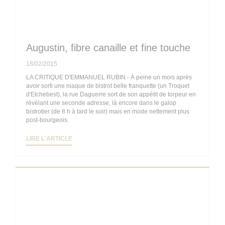
Augustin, fibre canaille et fine touche
18/02/2015
LA CRITIQUE D'EMMANUEL RUBIN - À peine un mois après
avoir sorti une niaque de bistrot belle franquette (un Troquet
d'Etchebest), la rue Daguerre sort de son appétit de torpeur en
révélant une seconde adresse, là encore dans le galop
bistrotier (de 8 h à tard le soir) mais en mode nettement plus
post-bourgeois.
((OUVRE UNE NOUVELLE FENÊTRE))
LIRE L'ARTICLE