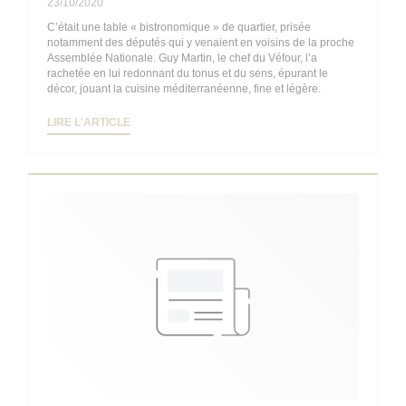
23/10/2020
C’était une table « bistronomique » de quartier, prisée
notamment des députés qui y venaient en voisins de la proche
Assemblée Nationale. Guy Martin, le chef du Véfour, l’a
rachetée en lui redonnant du tonus et du sens, épurant le
décor, jouant la cuisine méditerranéenne, fine et légère.
((OUVRE UNE NOUVELLE FENÊTRE))
LIRE L'ARTICLE