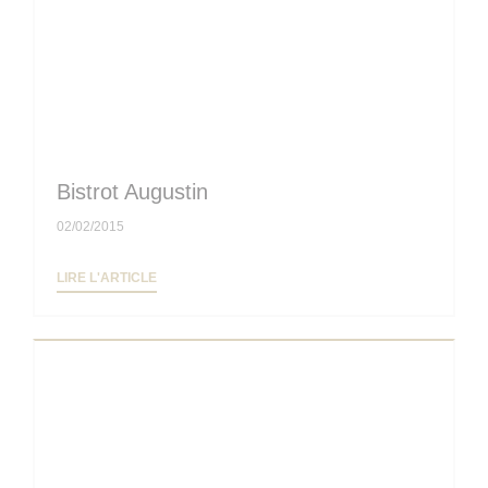
Bistrot Augustin
02/02/2015
((OUVRE UNE NOUVELLE FENÊTRE))
LIRE L'ARTICLE