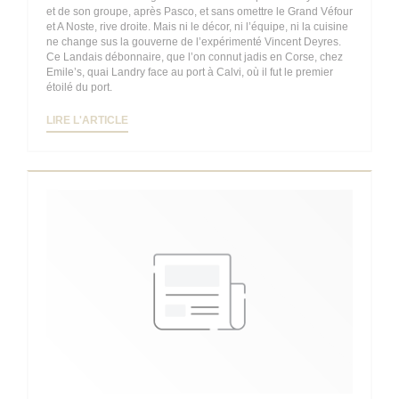
et de son groupe, après Pasco, et sans omettre le Grand Véfour
et A Noste, rive droite. Mais ni le décor, ni l’équipe, ni la cuisine
ne change sus la gouverne de l’expérimenté Vincent Deyres.
Ce Landais débonnaire, que l’on connut jadis en Corse, chez
Emile’s, quai Landry face au port à Calvi, où il fut le premier
étoilé du port.
((OUVRE UNE NOUVELLE FENÊTRE))
LIRE L'ARTICLE