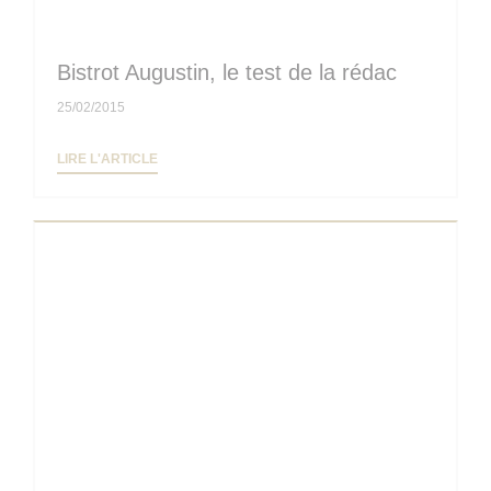
Bistrot Augustin, le test de la rédac
25/02/2015
((OUVRE UNE NOUVELLE FENÊTRE))
LIRE L'ARTICLE