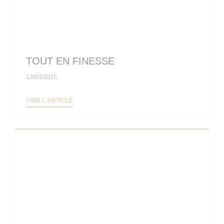
TOUT EN FINESSE
13/03/2015
((OUVRE UNE NOUVELLE FENÊTRE))
VOIR L'ARTICLE