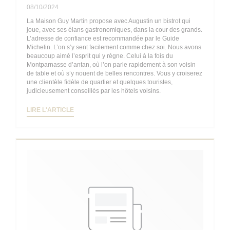
08/10/2024
La Maison Guy Martin propose avec Augustin un bistrot qui
joue, avec ses élans gastronomiques, dans la cour des grands.
L’adresse de confiance est recommandée par le Guide
Michelin. L’on s’y sent facilement comme chez soi. Nous avons
beaucoup aimé l’esprit qui y règne. Celui à la fois du
Montparnasse d’antan, où l’on parle rapidement à son voisin
de table et où s’y nouent de belles rencontres. Vous y croiserez
une clientèle fidèle de quartier et quelques touristes,
judicieusement conseillés par les hôtels voisins.
((OUVRE UNE NOUVELLE FENÊTRE))
LIRE L'ARTICLE