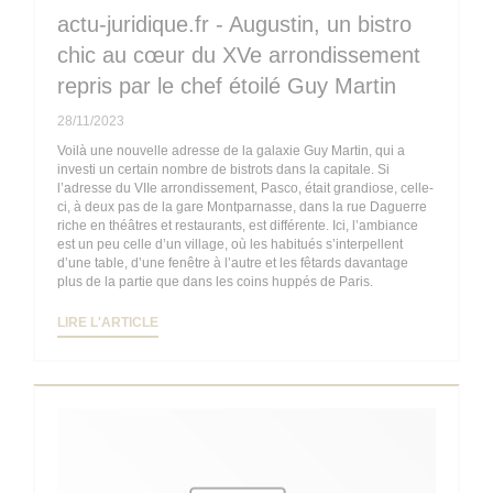
actu-juridique.fr - Augustin, un bistro
chic au cœur du XVe arrondissement
repris par le chef étoilé Guy Martin
28/11/2023
Voilà une nouvelle adresse de la galaxie Guy Martin, qui a
investi un certain nombre de bistrots dans la capitale. Si
l’adresse du VIIe arrondissement, Pasco, était grandiose, celle-
ci, à deux pas de la gare Montparnasse, dans la rue Daguerre
riche en théâtres et restaurants, est différente. Ici, l’ambiance
est un peu celle d’un village, où les habitués s’interpellent
d’une table, d’une fenêtre à l’autre et les fêtards davantage
plus de la partie que dans les coins huppés de Paris.
((OUVRE UNE NOUVELLE FENÊTRE))
LIRE L'ARTICLE