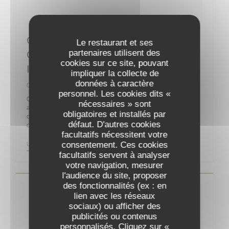
Guy Martin : “La Reprise Sera
Le restaurant et ses
partenaires utilisent des
Compliquée Sans La Clientèle
cookies sur ce site, pouvant
Internationale”
impliquer la collecte de
données à caractère
06/05/2020
personnel. Les cookies dits «
On ne présente plus le chef Guy Martin, un des célèbres
nécessaires » sont
acteurs de la gastronomie française, propriétaire et chef
obligatoires et installés par
d’orchestre du Grand Véfour depuis 2011 après y être entré
défaut. D'autres cookies
comme directeur en 1991 pour la famille Jean Taittinger.
facultatifs nécessitent votre
consentement. Ces cookies
((OUVRE UNE NOUVELLE FENÊTRE))
LIRE L'ARTICLE
facultatifs servent à analyser
votre navigation, mesurer
l'audience du site, proposer
des fonctionnalités (ex : en
lien avec les réseaux
sociaux) ou afficher des
publicités ou contenus
personnalisés. Cliquez sur «