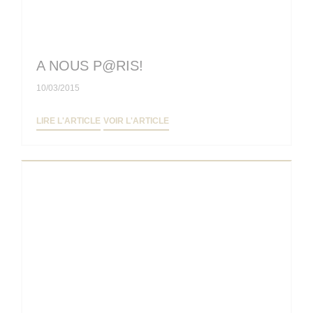
A NOUS P@RIS!
10/03/2015
((OUVRE UNE NOUVELLE FENÊTRE))
((OUVRE UNE NOUVELLE FENÊTRE
LIRE L'ARTICLE
VOIR L'ARTICLE