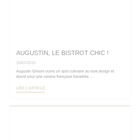
AUGUSTIN, LE BISTROT CHIC !
10/02/2015
Augustin Grisoni ouvre un spot culinaire au look design et
épuré pour une cuisine française travaillée....
((OUVRE UNE NOUVELLE FENÊTRE))
LIRE L'ARTICLE