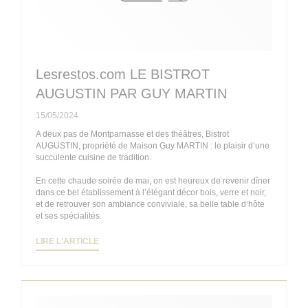
Lesrestos.com LE BISTROT
AUGUSTIN PAR GUY MARTIN
15/05/2024
A deux pas de Montparnasse et des théâtres, Bistrot
AUGUSTIN, propriété de Maison Guy MARTIN : le plaisir d’une
succulente cuisine de tradition.
En cette chaude soirée de mai, on est heureux de revenir dîner
dans ce bel établissement à l’élégant décor bois, verre et noir,
et de retrouver son ambiance conviviale, sa belle table d’hôte
et ses spécialités.
((OUVRE UNE NOUVELLE FENÊTRE))
LIRE L'ARTICLE