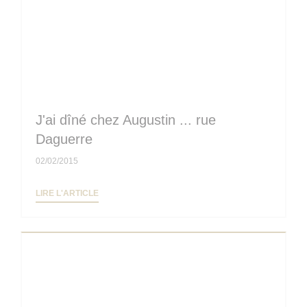
J'ai dîné chez Augustin ... rue
Daguerre
02/02/2015
((OUVRE UNE NOUVELLE FENÊTRE))
LIRE L'ARTICLE