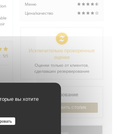
Меню
tion
Цена/качество
able
oir
Исключительно проверенные
:
5
/5
оценки
Оценки только от клиентов,
сделавших резервирование
Бронирование
оторые вы хотите
:
5
/5
ЗАБРОНИРОВАТЬ СТОЛИК
ровать
:
5
/5
Меню