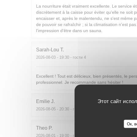
La nourriture était vraiment excellente. Le service ét
discrètement à la caisse pour éviter qu'elle ne soit 
encaisser et, après le malentendu, ne s'est même pa
de pouvoir se rafraîchir ; si la climatisation n'est pa
l'impression d'être dans un sauna.
Sarah-Lou
T
2026-08-03
- 19:30 - гости 4
Excellent ! Tout est délicieux, bien présentés, le per
professionnel. Je recommande sans hésiter !
Этот сайт испол
Emilie
J
2026-08-05
- 20:30 - гости 2
Ок, в
Theo
P
2026-08-01
- 19:00 - гости 2