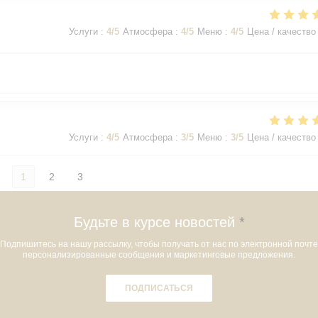
Услуги
:
4
/5
Атмосфера
:
4
/5
Меню
:
4
/5
Цена / качество
Услуги
:
4
/5
Атмосфера
:
3
/5
Меню
:
3
/5
Цена / качество
1
2
3
Будьте в курсе новостей
*
Подпишитесь на нашу рассылку, чтобы получать от нас по электронной почте
персонализированные сообщения и маркетинговые предложения.
ПОДПИСАТЬСЯ