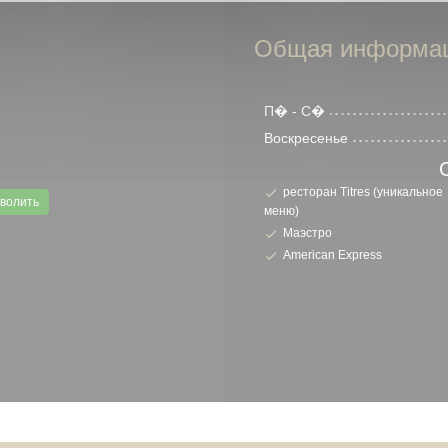
Общая информа
П�
-
С�
Воскресенье
ресторан Titres (уникальное
волить
меню)
Маэстро
American Express