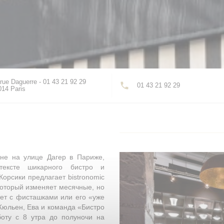
rue Daguerre - 01 43 21 92 29
01 43 21 92 29
((открывается в новом окне))
014 Paris
не на улице Дагер в Париже,
тексте шикарного бистро и
орсики предлагает bistronomic
который изменяет месячные, но
ет с фисташками или его «уже
Жюльен, Ева и команда «Бистро
боту с 8 утра до полуночи на