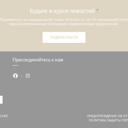
Будьте в курсе новостей
*
Подпишитесь на нашу рассылку, чтобы получать от нас по электронной почте
персонализированные сообщения и маркетинговые предложения.
ПОДПИСАТЬСЯ
Присоединяйтесь к нам
Facebook ((открывается в новом окне))
Instagram ((открывается в новом окне))
((ОТКРЫВАЕТСЯ В НОВОМ ОКНЕ))
CHEF
ПРЕДУПРЕЖДЕНИЕ ОБ ОТ
ПОЛИТИКА ЗАЩИТЫ ПЕ