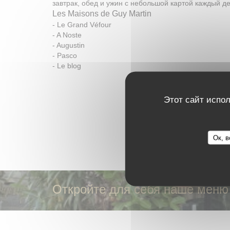
завтрак, обед и ужин с небольшой картой каждый ден
Les Maisons de Guy Martin
-
Le Grand Véfour
-
A Noste
-
Augustin
-
Pasco
-
Le blog
ОТКРОЙТЕ ДЛЯ СЕБЯ ОКРЕС
Этот сайт испол
Ок, в
Откройте для себя наше меню