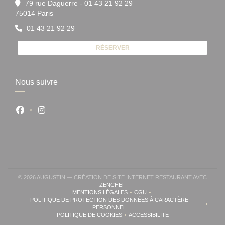
79 rue Daguerre - 01 43 21 92 29
((ouvre une nouvelle fenêtre))
75014 Paris
01 43 21 92 29
RÉSERVER
Nous suivre
Facebook ((ouvre une nouvelle fenêtre))
Instagram ((ouvre une nouvelle fenêtre))
© 2026 AUGUSTIN — CRÉATION DE SITE INTERNET RESTAURANT AVEC
((OUVRE UNE NOUVELLE FENÊTRE))
ZENCHEF
MENTIONS LÉGALES
CGU
((OUVRE UNE NOUVELLE FENÊTRE))
((OUVRE UNE NOUVELLE FENÊ
POLITIQUE DE PROTECTION DES DONNÉES À CARACTÈRE
((OUVRE UNE NOUVELLE FENÊTRE))
PERSONNEL
POLITIQUE DE COOKIES
ACCESSIBILITE
((OUVRE UNE NOUVELLE FENÊTRE))
((OUVRE UNE NOUVELLE FE