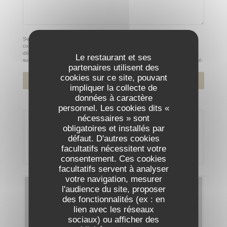
Selon l'article L.223-2 du code de la consommation, il est rappelé que le
consommateur peut user de son droit à s'inscrire sur la liste d'opposition au
démarchage téléphonique Bloctel :
bloctel.gouv.fr
. Pour plus d'informations
Le restaurant et ses
sur le traitement de vos données, consultez notre
politique de confidentialité
.
partenaires utilisent des
cookies sur ce site, pouvant
impliquer la collecte de
données à caractère
personnel. Les cookies dits «
nécessaires » sont
Réservation
obligatoires et installés par
défaut. D'autres cookies
RÉSERVER
facultatifs nécessitent votre
consentement. Ces cookies
facultatifs servent à analyser
votre navigation, mesurer
l'audience du site, proposer
Cartes & Menus
des fonctionnalités (ex : en
lien avec les réseaux
DÉCOUVRIR NOTRE CARTE
sociaux) ou afficher des