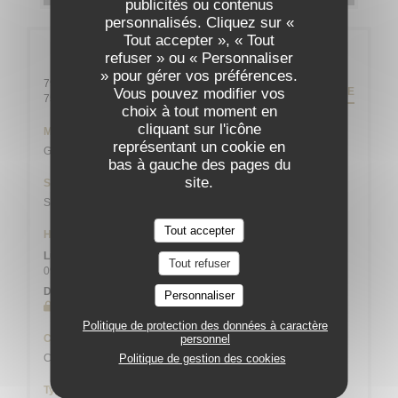
publicités ou contenus
personnalisés. Cliquez sur «
Tout accepter », « Tout
Infos pratiques
refuser » ou « Personnaliser
» pour gérer vos préférences.
79 rue Daguerre - 01 43 21 92 29
ITINÉRAIRE
Vous pouvez modifier vos
((ouvre une nouvelle fenêtre))
75014 Paris
choix à tout moment en
cliquant sur l'icône
Métro
représentant un cookie en
Gaîté
bas à gauche des pages du
site.
Station de vélos
Station n° 14103 132 / 136 AVENUE DU MAINE
Tout accepter
Horaires
Lun
-
Sam
Tout refuser
09h00 - 13h45
19h00 - 21h45
•
Dimanche
Personnaliser
Fermé
Politique de protection des données à caractère
Cuisine
personnel
Cuisine Créative, Bistronomique
Politique de gestion des cookies
Type de restaurant