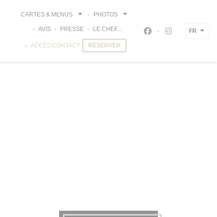
Personnalisation de vos choix en matière de cookies
CARTES & MENUS
PHOTOS
AVIS
PRESSE
LE CHEF...
FR
Facebook ((ouvre un
Instagram ((ou
ACCÈS/CONTACT
RÉSERVER