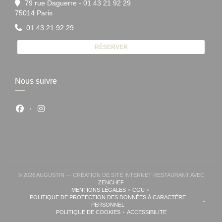
79 rue Daguerre - 01 43 21 92 29
((ouvre une nouvelle fenêtre))
75014 Paris
01 43 21 92 29
RÉSERVER
Nous suivre
Facebook ((ouvre une nouvelle fenêtre))
Instagram ((ouvre une nouvelle fenêtre))
© 2026 AUGUSTIN — CRÉATION DE SITE INTERNET RESTAURANT AVEC
((OUVRE UNE NOUVELLE FENÊTRE))
ZENCHEF
MENTIONS LÉGALES
CGU
((OUVRE UNE NOUVELLE FENÊTRE))
((OUVRE UNE NOUVELLE FENÊ
POLITIQUE DE PROTECTION DES DONNÉES À CARACTÈRE
((OUVRE UNE NOUVELLE FENÊTRE))
PERSONNEL
POLITIQUE DE COOKIES
ACCESSIBILITE
((OUVRE UNE NOUVELLE FENÊTRE))
((OUVRE UNE NOUVELLE FE