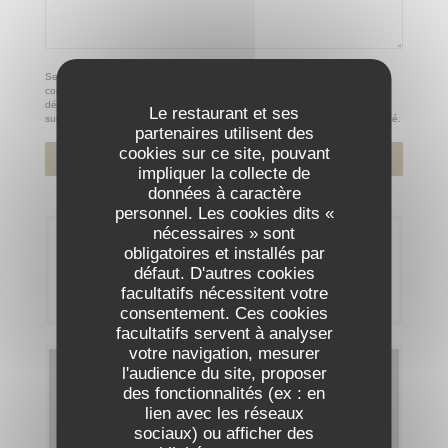
Selon l'article L.223-2 du code de la consommation, il est rappelé que le
consommateur peut user de son droit à s'inscrire sur la liste d'opposition au
démarchage téléphonique Bloctel :
bloctel.gouv.fr
. Pour plus d'informations
Le restaurant et ses
sur le traitement de vos données, consultez notre
politique de confidentialité
.
partenaires utilisent des
cookies sur ce site, pouvant
impliquer la collecte de
données à caractère
personnel. Les cookies dits «
nécessaires » sont
Réservation
obligatoires et installés par
défaut. D'autres cookies
RÉSERVER
facultatifs nécessitent votre
consentement. Ces cookies
facultatifs servent à analyser
votre navigation, mesurer
l'audience du site, proposer
Cartes & Menus
des fonctionnalités (ex : en
lien avec les réseaux
DÉCOUVRIR NOTRE CARTE
sociaux) ou afficher des