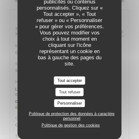
publicités ou contenus
personnalisés. Cliquez sur «
Tout accepter », « Tout
Infos pratiques
refuser » ou « Personnaliser
» pour gérer vos préférences.
79 rue Daguerre - 01 43 21 92 29
ITINÉRAIRE
Vous pouvez modifier vos
((ouvre une nouvelle fenêtre))
75014 Paris
choix à tout moment en
cliquant sur l'icône
Métro
représentant un cookie en
Gaîté
bas à gauche des pages du
site.
Station de vélos
Station n° 14103 132 / 136 AVENUE DU MAINE
Tout accepter
Horaires
Lun
-
Sam
Tout refuser
09h00 - 13h45
19h00 - 21h45
•
Dimanche
Personnaliser
Fermé
Politique de protection des données à caractère
Cuisine
personnel
Cuisine Créative, Bistronomique
Politique de gestion des cookies
Type de restaurant