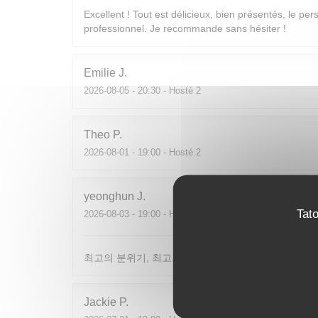
Excellent ! Tout est délicieux, bien présentés, le per
professionnel. Je recommande sans hésiter !
Emilie
J
2026-08-05
- 20:30 - Hosté 2
Theo
P
2026-08-01
- 19:00 - Hosté 2
yeonghun
J
Tat
2026-08-03
- 19:00 - Hosté 4
최고의 분위기, 최고의 맛, 프랑스어가 서툴지만 서버
Jackie
P