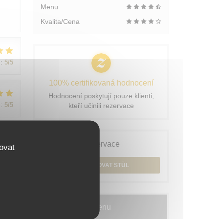
Menu
Kvalita/Cena
:
5
/5
100% certifikovaná hodnocení
Hodnocení poskytují pouze klienti,
:
5
/5
kteří učinili rezervace
Rezervace
ovat
:
5
/5
REZERVOVAT STŮL
Menu