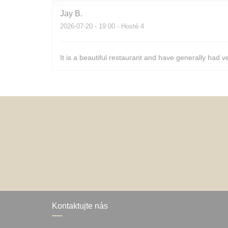
Jay
B
2026-07-20
- 19:00 - Hosté 4
It is a beautiful restaurant and have generally had v
Kontaktujte nás