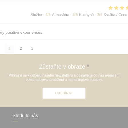
Služba
:
5
/5
Atmosféra
:
5
/5
Kuchyně
:
3
/5
Kvalita / Cena
ery positive experiences.
1
2
3
Zůstaňte v obraze
*
Přihlaste se k odběru našeho newsletteru a dostávejte od nás e-mailem
personalizovaná sdělení a marketingové nabídky.
ODEBÍRAT
Sledujte nás