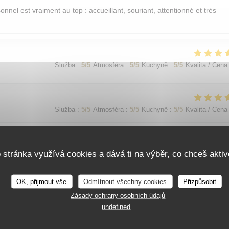
sonnel est vraiment au top : accueillant, souriant, attentionné et très
Služba
:
5
/5
Atmosféra
:
5
/5
Kuchyně
:
5
/5
Kvalita / Cena
Služba
:
5
/5
Atmosféra
:
5
/5
Kuchyně
:
5
/5
Kvalita / Cena
o stránka využívá cookies a dává ti na výběr, co chceš aktiv
Služba
:
5
/5
Atmosféra
:
5
/5
Kuchyně
:
5
/5
Kvalita / Cena
OK, přijmout vše
Odmítnout všechny cookies
Přizpůsobit
가 친절함
Zásady ochrany osobních údajů
undefined