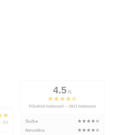
4.5
/5
Průměrné hodnocení —
3815 hodnoceni
Služba
:
5
/5
Atmosféra