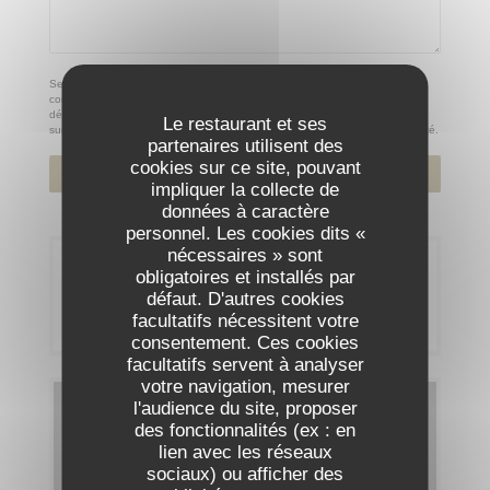
Selon l'article L.223-2 du code de la consommation, il est rappelé que le
consommateur peut user de son droit à s'inscrire sur la liste d'opposition au
démarchage téléphonique Bloctel :
bloctel.gouv.fr
. Pour plus d'informations
Le restaurant et ses
sur le traitement de vos données, consultez notre
politique de confidentialité
.
partenaires utilisent des
cookies sur ce site, pouvant
impliquer la collecte de
données à caractère
personnel. Les cookies dits «
nécessaires » sont
Réservation
obligatoires et installés par
défaut. D'autres cookies
RÉSERVER
facultatifs nécessitent votre
consentement. Ces cookies
facultatifs servent à analyser
votre navigation, mesurer
l'audience du site, proposer
Cartes & Menus
des fonctionnalités (ex : en
lien avec les réseaux
DÉCOUVRIR NOTRE CARTE
sociaux) ou afficher des