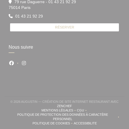
79 rue Daguerre - 01 43 21 92 29
((ouvre une nouvelle fenêtre))
75014 Paris
01 43 21 92 29
RÉSERVER
Nous suivre
Facebook ((ouvre une nouvelle fenêtre))
Instagram ((ouvre une nouvelle fenêtre))
© 2026 AUGUSTIN — CRÉATION DE SITE INTERNET RESTAURANT AVEC
((OUVRE UNE NOUVELLE FENÊTRE))
ZENCHEF
MENTIONS LÉGALES
CGU
((OUVRE UNE NOUVELLE FENÊTRE))
((OUVRE UNE NOUVELLE FENÊ
POLITIQUE DE PROTECTION DES DONNÉES À CARACTÈRE
((OUVRE UNE NOUVELLE FENÊTRE))
PERSONNEL
POLITIQUE DE COOKIES
ACCESSIBILITE
((OUVRE UNE NOUVELLE FENÊTRE))
((OUVRE UNE NOUVELLE FE