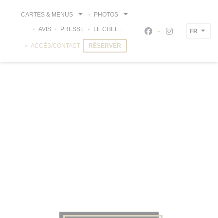
Personnalisation de vos choix en matière de cookies
CARTES & MENUS
PHOTOS
AVIS
PRESSE
LE CHEF...
FR
Facebook ((ouvre un
Instagram ((ou
ACCÈS/CONTACT
RÉSERVER