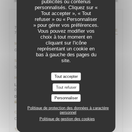
publicités ou contenus
personnalisés. Cliquez sur «
Tout accepter », « Tout
Infos pratiques
refuser » ou « Personnaliser
» pour gérer vos préférences.
79 rue Daguerre - 01 43 21 92 29
ITINÉRAIRE
Vous pouvez modifier vos
((ouvre une nouvelle fenêtre))
75014 Paris
choix à tout moment en
cliquant sur l'icône
Métro
représentant un cookie en
Gaîté
bas à gauche des pages du
site.
Station de vélos
Station n° 14103 132 / 136 AVENUE DU MAINE
Tout accepter
Horaires
Lun
-
Sam
Tout refuser
09h00 - 13h45
19h00 - 21h45
•
Dimanche
Personnaliser
Fermé
Politique de protection des données à caractère
Cuisine
personnel
Cuisine Créative, Bistronomique
Politique de gestion des cookies
Type de restaurant