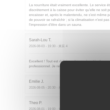
La nourriture était vraiment excellente. Le service ét
discrètement à la caisse pour éviter qu'elle ne soit 
encaisser et, après le malentendu, ne s'est même pa
de pouvoir se rafraîchir ; si la climatisation n'est pa
l'impression d'être dans un sauna.
Sarah-Lou
T
2026-08-03
- 19:30 - 来宾 4
Excellent ! Tout est délicieux, bien présentés, le per
professionnel. Je recommande sans hésiter !
Emilie
J
2026-08-05
- 20:30 - 来宾 2
Theo
P
2026-08-01
- 19:00 - 来宾 2