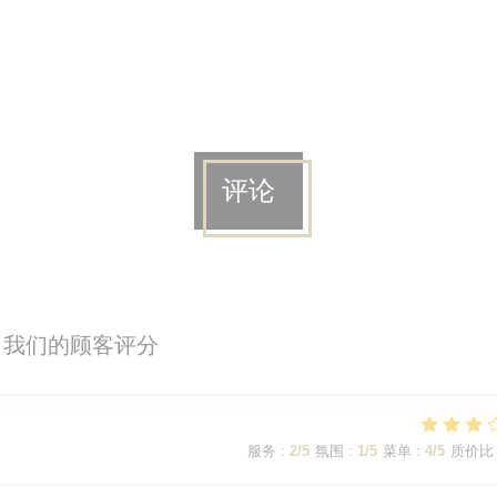
评论
我们的顾客评分
服务
:
2
/5
氛围
:
1
/5
菜单
:
4
/5
质价比