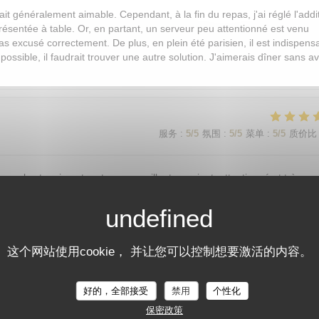
ait généralement aimable. Cependant, à la fin du repas, j'ai réglé l'addi
présentée à table. Or, en partant, un serveur peu attentionné est venu
s excusé correctement. De plus, en plein été parisien, il est indispens
s possible, il faudrait trouver une autre solution. J'aimerais dîner sans av
服务
:
5
/5
氛围
:
5
/5
菜单
:
5
/5
质价比
sonnel est vraiment au top : accueillant, souriant, attentionné et très
这个网站使用cookie， 并让您可以控制想要激活的内容。
服务
:
5
/5
氛围
:
5
/5
菜单
:
5
/5
质价比
好的，全部接受
禁用
个性化
保密政策
服务
:
5
/5
氛围
:
5
/5
菜单
:
5
/5
质价比