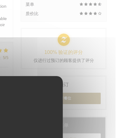
菜单
tion
质价比
able
oir
100% 验证的评分
:
5
/5
仅进行过预订的顾客提供了评分
预订
预订餐位
:
5
/5
菜单
:
5
/5