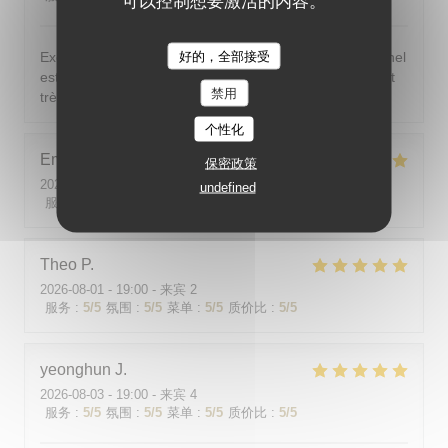
可以控制想要激活的内容。
好的，全部接受
Excellent ! Tout est délicieux, bien présentés, le personnel
est vraiment au top : accueillant, souriant, attentionné et
禁用
très professionnel. Je recommande sans hésiter !
个性化
Emilie
J
保密政策
2026-08-05
- 20:30 - 来宾 2
undefined
服务
:
5
/5
氛围
:
5
/5
菜单
:
5
/5
质价比
:
5
/5
Theo
P
2026-08-01
- 19:00 - 来宾 2
服务
:
5
/5
氛围
:
5
/5
菜单
:
5
/5
质价比
:
5
/5
yeonghun
J
2026-08-03
- 19:00 - 来宾 4
服务
:
5
/5
氛围
:
5
/5
菜单
:
5
/5
质价比
:
5
/5