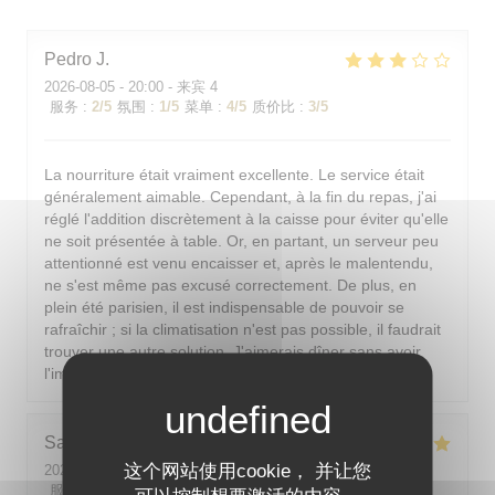
Pedro
J
2026-08-05
- 20:00 - 来宾 4
服务
:
2
/5
氛围
:
1
/5
菜单
:
4
/5
质价比
:
3
/5
La nourriture était vraiment excellente. Le service était
généralement aimable. Cependant, à la fin du repas, j'ai
réglé l'addition discrètement à la caisse pour éviter qu'elle
ne soit présentée à table. Or, en partant, un serveur peu
attentionné est venu encaisser et, après le malentendu,
ne s'est même pas excusé correctement. De plus, en
plein été parisien, il est indispensable de pouvoir se
rafraîchir ; si la climatisation n'est pas possible, il faudrait
trouver une autre solution. J'aimerais dîner sans avoir
l'impression d'être dans un sauna.
Sarah-Lou
T
这个网站使用cookie， 并让您
2026-08-03
- 19:30 - 来宾 4
服务
:
5
/5
氛围
:
5
/5
菜单
:
5
/5
质价比
:
5
/5