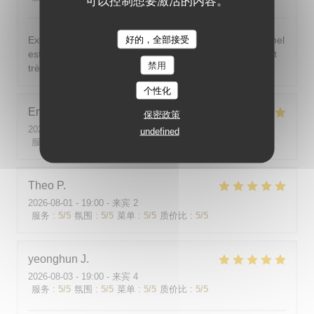
可以控制想要激活的内容。
好的，全部接受
Excellent ! Tout est délicieux, bien présentés, le personnel
est vraiment au top : accueillant, souriant, attentionné et
禁用
très professionnel. Je recommande sans hésiter !
个性化
Emilie
J
保密政策
2026-08-05
- 20:30 - 来宾 2
undefined
服务
:
5
/5
氛围
:
5
/5
菜单
:
5
/5
质价比
:
5
/5
Theo
P
2026-08-01
- 19:00 - 来宾 2
服务
:
5
/5
氛围
:
5
/5
菜单
:
5
/5
质价比
:
5
/5
yeonghun
J
2026-08-03
- 19:00 - 来宾 4
服务
:
5
/5
氛围
:
5
/5
菜单
:
5
/5
质价比
:
5
/5