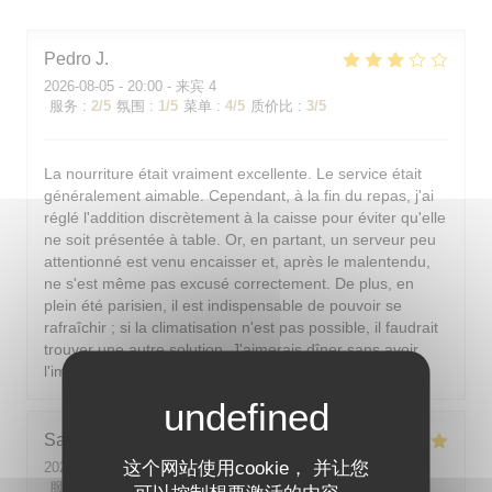
Pedro
J
2026-08-05
- 20:00 - 来宾 4
服务
:
2
/5
氛围
:
1
/5
菜单
:
4
/5
质价比
:
3
/5
La nourriture était vraiment excellente. Le service était
généralement aimable. Cependant, à la fin du repas, j'ai
réglé l'addition discrètement à la caisse pour éviter qu'elle
ne soit présentée à table. Or, en partant, un serveur peu
attentionné est venu encaisser et, après le malentendu,
ne s'est même pas excusé correctement. De plus, en
plein été parisien, il est indispensable de pouvoir se
rafraîchir ; si la climatisation n'est pas possible, il faudrait
trouver une autre solution. J'aimerais dîner sans avoir
l'impression d'être dans un sauna.
Sarah-Lou
T
这个网站使用cookie， 并让您
2026-08-03
- 19:30 - 来宾 4
服务
:
5
/5
氛围
:
5
/5
菜单
:
5
/5
质价比
:
5
/5