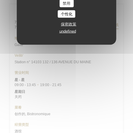
禁用
一般信息
个性化
79 rue Daguerre - 01 43 21 92 29
保密政策
路线
((在新窗口中打开))
75014 Paris
undefined
地铁
Gaîté
Velib'
Station n° 14103 132 / 136 AVENUE DU MAINE
营业时间
星
-
星
09:00 - 13:45
19:00 - 21:45
•
星期日
关闭
菜肴
创作的, Bistronomique
经营类型
酒馆