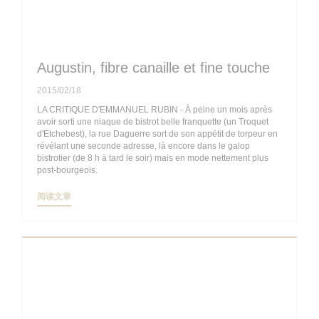
Augustin, fibre canaille et fine touche
2015/02/18
LA CRITIQUE D'EMMANUEL RUBIN - À peine un mois après
avoir sorti une niaque de bistrot belle franquette (un Troquet
d'Etchebest), la rue Daguerre sort de son appétit de torpeur en
révélant une seconde adresse, là encore dans le galop
bistrotier (de 8 h à tard le soir) mais en mode nettement plus
post-bourgeois.
((在新窗口中打开))
阅读文章