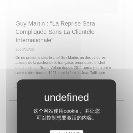
Guy Martin : “La Reprise Sera
Compliquée Sans La Clientèle
Internationale”
2020/05/06
On ne présente plus le chef Guy Martin, un des célèbres
acteurs de la gastronomie française, propriétaire et chef
d’orchestre du Grand Véfour depuis 2011 après y être entré
comme directeur en 1991 pour la famille Jean Taittinger.
((在新窗口中打开))
阅读文章
这个网站使用cookie， 并让您
可以控制想要激活的内容。