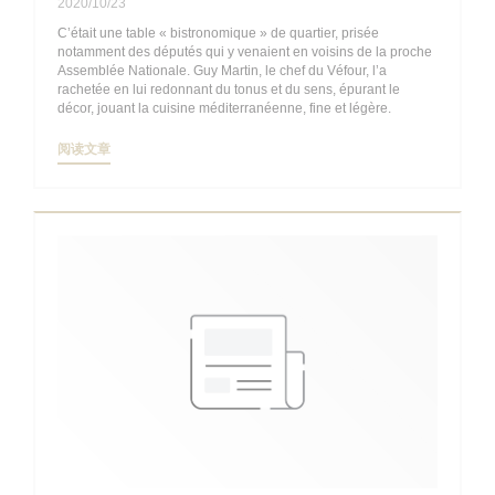
2020/10/23
C’était une table « bistronomique » de quartier, prisée
notamment des députés qui y venaient en voisins de la proche
Assemblée Nationale. Guy Martin, le chef du Véfour, l’a
rachetée en lui redonnant du tonus et du sens, épurant le
décor, jouant la cuisine méditerranéenne, fine et légère.
((在新窗口中打开))
阅读文章