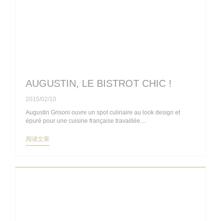
AUGUSTIN, LE BISTROT CHIC !
2015/02/10
Augustin Grisoni ouvre un spot culinaire au look design et
épuré pour une cuisine française travaillée....
((在新窗口中打开))
阅读文章