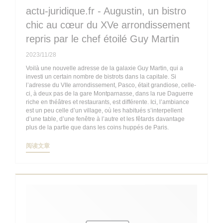
actu-juridique.fr - Augustin, un bistro
chic au cœur du XVe arrondissement
repris par le chef étoilé Guy Martin
2023/11/28
Voilà une nouvelle adresse de la galaxie Guy Martin, qui a
investi un certain nombre de bistrots dans la capitale. Si
l’adresse du VIIe arrondissement, Pasco, était grandiose, celle-
ci, à deux pas de la gare Montparnasse, dans la rue Daguerre
riche en théâtres et restaurants, est différente. Ici, l’ambiance
est un peu celle d’un village, où les habitués s’interpellent
d’une table, d’une fenêtre à l’autre et les fêtards davantage
plus de la partie que dans les coins huppés de Paris.
((在新窗口中打开))
阅读文章