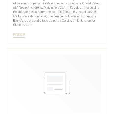
et de son groupe, après Pasco, et sans omettre le Grand Véfour
et A Noste, rive droite. Mais ni le décor, ni l’équipe, ni la cuisine
ne change sus la gouverne de l’expérimenté Vincent Deyres.
Ce Landais débonnaire, que l’on connut jadis en Corse, chez
Emile’s, quai Landry face au port à Calvi, où il fut le premier
étoilé du port.
((在新窗口中打开))
阅读文章