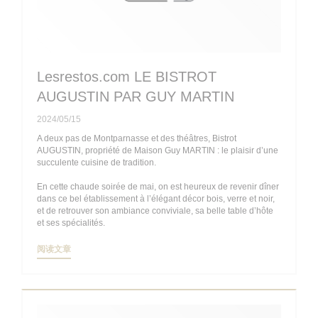
Lesrestos.com LE BISTROT
AUGUSTIN PAR GUY MARTIN
2024/05/15
A deux pas de Montparnasse et des théâtres, Bistrot
AUGUSTIN, propriété de Maison Guy MARTIN : le plaisir d’une
succulente cuisine de tradition.
En cette chaude soirée de mai, on est heureux de revenir dîner
dans ce bel établissement à l’élégant décor bois, verre et noir,
et de retrouver son ambiance conviviale, sa belle table d’hôte
et ses spécialités.
((在新窗口中打开))
阅读文章