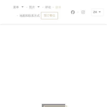
Cookie管理面板
菜单
照片
评论
媒体
ZH
Facebook ((在新
Instagram 
预订餐位
地图和联系方式