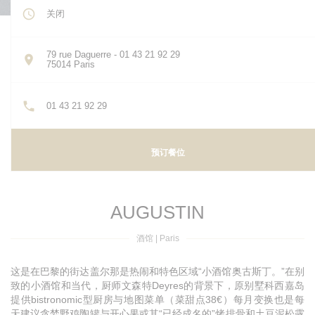
关闭
79 rue Daguerre - 01 43 21 92 29
((在新窗口中打开))
75014 Paris
01 43 21 92 29
预订餐位
AUGUSTIN
酒馆
|
Paris
这是在巴黎的街达盖尔那是热闹和特色区域“小酒馆奥古斯丁。”在别
致的小酒馆和当代，厨师文森特Deyres的背景下，原别墅科西嘉岛
提供bistronomic型厨房与地图菜单（菜甜点38€）每月变换也是每
天建议贪婪野鸡陶罐与开心果或其“已经成名的”烤排骨和土豆泥松露