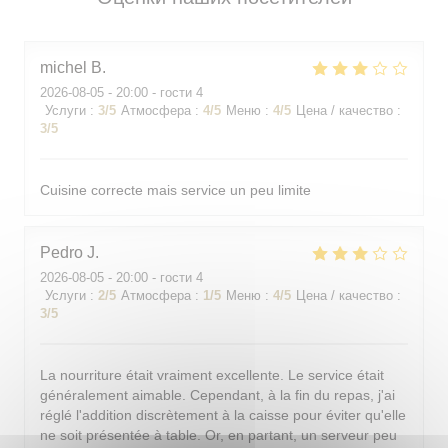
michel
B
2026-08-05
- 20:00 - гости 4
Услуги
:
3
/5
Атмосфера
:
4
/5
Меню
:
4
/5
Цена / качество
:
3
/5
Cuisine correcte mais service un peu limite
Pedro
J
2026-08-05
- 20:00 - гости 4
Услуги
:
2
/5
Атмосфера
:
1
/5
Меню
:
4
/5
Цена / качество
:
3
/5
La nourriture était vraiment excellente. Le service était
généralement aimable. Cependant, à la fin du repas, j'ai
réglé l'addition discrètement à la caisse pour éviter qu'elle
ne soit présentée à table. Or, en partant, un serveur peu