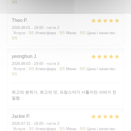
5
/5
Theo
P
2026-08-01
- 19:00 - гости 2
Услуги
:
5
/5
Атмосфера
:
5
/5
Меню
:
5
/5
Цена / качество
:
5
/5
yeonghun
J
2026-08-03
- 19:00 - гости 4
Услуги
:
5
/5
Атмосфера
:
5
/5
Меню
:
5
/5
Цена / качество
:
5
/5
최고의 분위기, 최고의 맛, 프랑스어가 서툴지만 서버가 친
절함
Jackie
P
2026-07-31
- 19:00 - гости 2
Услуги
:
5
/5
Атмосфера
:
5
/5
Меню
:
5
/5
Цена / качество
: