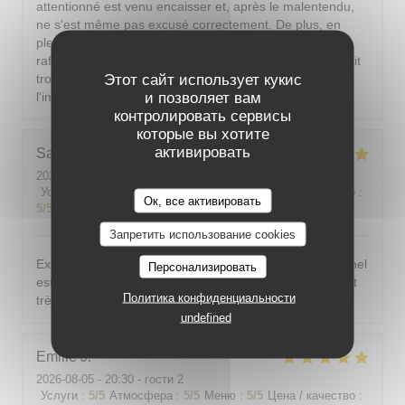
attentionné est venu encaisser et, après le malentendu,
ne s'est même pas excusé correctement. De plus, en
plein été parisien, il est indispensable de pouvoir se
rafraîchir ; si la climatisation n'est pas possible, il faudrait
Этот сайт использует кукис
trouver une autre solution. J'aimerais dîner sans avoir
и позволяет вам
l'impression d'être dans un sauna.
контролировать сервисы
которые вы хотите
активировать
Sarah-Lou
T
2026-08-03
- 19:30 - гости 4
Услуги
:
5
/5
Атмосфера
:
5
/5
Меню
:
5
/5
Цена / качество
:
Ок, все активировать
5
/5
Запретить использование cookies
Excellent ! Tout est délicieux, bien présentés, le personnel
Персонализировать
est vraiment au top : accueillant, souriant, attentionné et
Политика конфиденциальности
très professionnel. Je recommande sans hésiter !
undefined
Emilie
J
2026-08-05
- 20:30 - гости 2
Услуги
:
5
/5
Атмосфера
:
5
/5
Меню
:
5
/5
Цена / качество
: