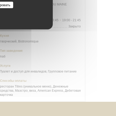
Station n° 14103 132 / 136 AVENUE DU MAINE
ровать
Часы работы
П�
-
С�
09:00 - 13:45
19:00 - 21:45
•
Воскресенье
Закрыто
Кухня
творческий, Bistronomique
Тип заведения
паб
Услуги
Туалет и доступ для инвалидов, Групповое питание
Способы оплаты
ресторан Titres (уникальное меню), Денежные
средства, Маэстро, виза, American Express, Дебетовая
карточка