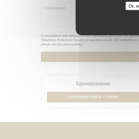
Ок, в
In accordance with data protection regulations, you have the right t
Telephone Preference Service at
tpsonline.org.uk
. US residents can 
please see our
privacy policy
.
Бронирование
ЗАБРОНИРОВАТЬ СТОЛИК