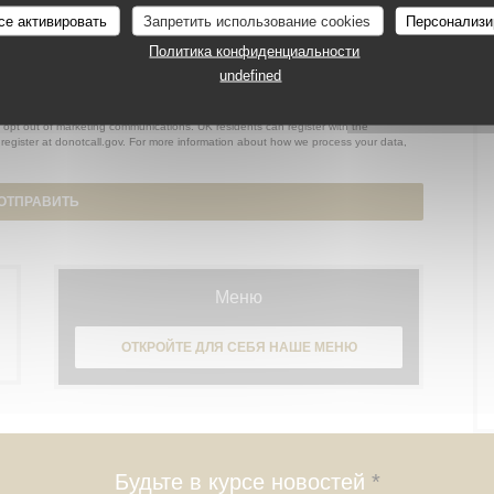
се активировать
Запретить использование cookies
Персонализи
Политика конфиденциальности
undefined
o opt out of marketing communications. UK residents can register with the
register at
donotcall.gov
. For more information about how we process your data,
Меню
ОТКРОЙТЕ ДЛЯ СЕБЯ НАШЕ МЕНЮ
Будьте в курсе новостей
*