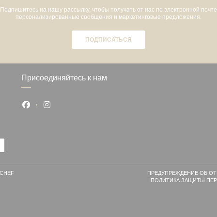
Подпишитесь на нашу рассылку, чтобы получать от нас по электронной почте
персонализированные сообщения и маркетинговые предложения.
ПОДПИСАТЬСЯ
Присоединяйтесь к нам
Facebook ((открывается в новом окне))
Instagram ((открывается в новом окне))
((ОТКРЫВАЕТСЯ В НОВОМ ОКНЕ))
CHEF
ПРЕДУПРЕЖДЕНИЕ ОБ ОТ
ПОЛИТИКА ЗАЩИТЫ ПЕ